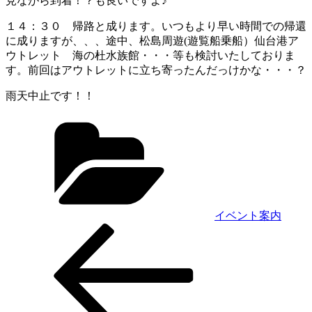
見ながら到着！？も良いですよ♪
１４：３０ 帰路と成ります。いつもより早い時間での帰還
に成りますが、、、途中、松島周遊(遊覧船乗船）仙台港ア
ウトレット 海の杜水族館・・・等も検討いたしておりま
す。前回はアウトレットに立ち寄ったんだっけかな・・・？
雨天中止です！！
カ
テ
ゴ
リ
ー
イベント案内
過
投
去
稿
の
投
ナ
稿
ビ