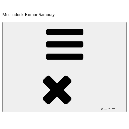
コ
ン
Mechadock Rumor Samuray
テ
ン
ツ
へ
ス
キ
ッ
プ
メニュー