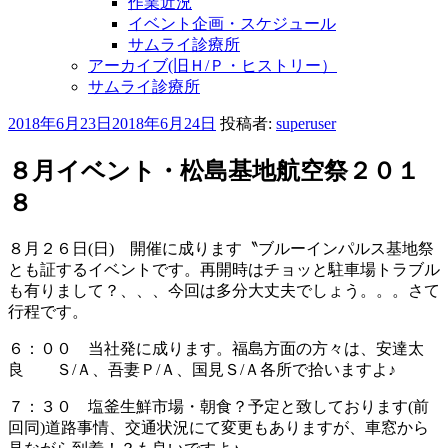
作業近況
イベント企画・スケジュール
サムライ診療所
アーカイブ(旧Ｈ/Ｐ・ヒストリー）
サムライ診療所
投
2018年6月23日
2018年6月24日
投稿者:
superuser
稿
日:
８月イベント・松島基地航空祭２０１
８
８月２６日(日) 開催に成ります〝ブルーインパルス基地祭
とも証するイベントです。再開時はチョッと駐車場トラブル
も有りまして？、、、今回は多分大丈夫でしょう。。。さて
行程です。
６：００ 当社発に成ります。福島方面の方々は、安達太
良 Ｓ/Ａ、吾妻Ｐ/Ａ、国見Ｓ/Ａ各所で拾いますよ♪
７：３０ 塩釜生鮮市場・朝食？予定と致しております(前
回同)道路事情、交通状況にて変更もありますが、車窓から