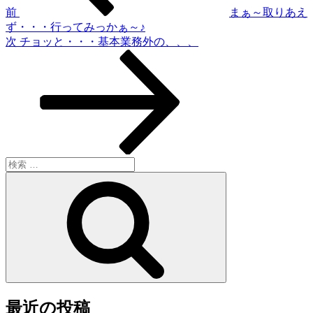
ゲ
前
まぁ～取りあえ
ず・・・行ってみっかぁ～♪
ー
次
次
チョッと・・・基本業務外の、、、
シ
の
投
ョ
稿
ン
検
索:
検
索
最近の投稿