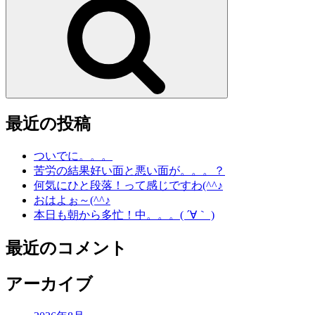
索
最近の投稿
ついでに。。。
苦労の結果好い面と悪い面が。。。？
何気にひと段落！って感じですわ(^^♪
おはよぉ～(^^♪
本日も朝から多忙！中。。。( ´∀｀ )
最近のコメント
アーカイブ