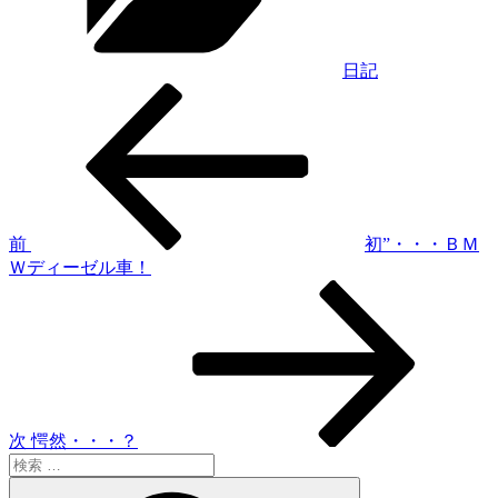
ー
日記
過
投
去
稿
の
投
ナ
稿
ビ
ゲ
前
初”・・・ＢＭ
Ｗディーゼル車！
ー
次
シ
の
投
ョ
稿
ン
次
愕然・・・？
検
索:
検