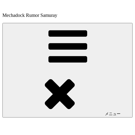
コ
ン
Mechadock Rumor Samuray
テ
ン
ツ
へ
ス
キ
ッ
プ
メニュー