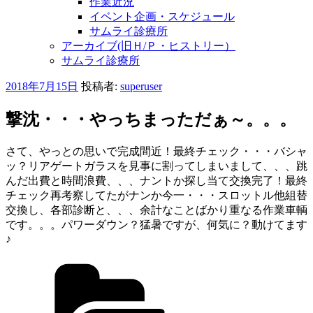
作業近況
イベント企画・スケジュール
サムライ診療所
アーカイブ(旧Ｈ/Ｐ・ヒストリー）
サムライ診療所
投
2018年7月15日
投稿者:
superuser
稿
日:
撃沈・・・やっちまっただぁ～。。。
さて、やっとの思いで完成間近！最終チェック・・・バシャ
ッ？リアゲートガラスを見事に割ってしまいまして、、、跳
んだ出費と時間浪費、、、ナントか探し当て交換完了！最終
チェック再考察してたがナンか今一・・・スロットル他組替
交換し、各部診断と、、、余計なことばかり重なる作業車輌
です。。。パワーダウン？猛暑ですが、何気に？動けてます
♪
カ
テ
ゴ
リ