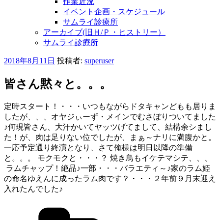
作業近況
イベント企画・スケジュール
サムライ診療所
アーカイブ(旧Ｈ/Ｐ・ヒストリー）
サムライ診療所
投
2018年8月11日
投稿者:
superuser
稿
日:
皆さん黙々と。。。
定時スタート！・・・いつもながらドタキャンどもも居りま
したが、、、オヤジぃーず・メインでむさぼりついてました
♪何現皆さん、大汗かいてヤッツげてまして、結構余シまし
た！が、肉は足りない位でしたが、まぁ～ナリに満腹かと。
一応予定通り終演となり、さて俺様は明日以降の準備
と。。。
モクモクと・・・？
焼き鳥もイケテマシテ、、、
ラムチャップ！絶品♪
一部・・・バラエティ～♪
家のラム姫
の命名ゆえんに成ったラム肉です？・・・２年前９月末迎え
入れたんでした♪
カ
テ