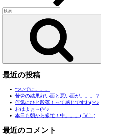
検
索:
検
索
最近の投稿
ついでに。。。
苦労の結果好い面と悪い面が。。。？
何気にひと段落！って感じですわ(^^♪
おはよぉ～(^^♪
本日も朝から多忙！中。。。( ´∀｀ )
最近のコメント