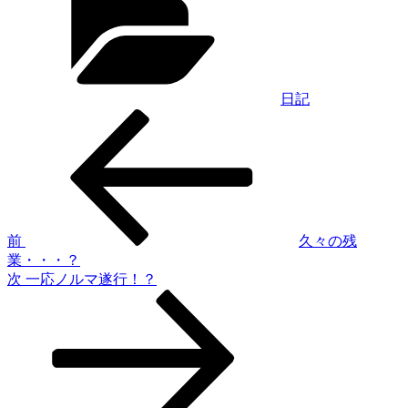
ゴ
リ
ー
日記
過
投
去
稿
の
投
ナ
稿
ビ
ゲ
前
久々の残
業・・・？
ー
次
次
一応ノルマ遂行！？
シ
の
投
ョ
稿
ン