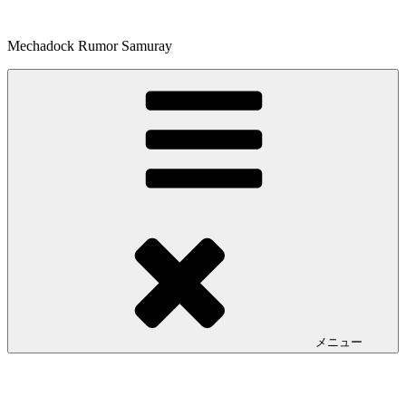
コ
ン
Mechadock Rumor Samuray
テ
ン
ツ
へ
ス
キ
ッ
プ
メニュー