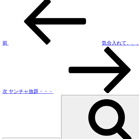
過
投
去
稿
の
投
ナ
稿
ビ
ゲ
前
気合入れて。。
次
ー
の
シ
投
稿
ョ
ン
次
ヤンチャ放題・・・
検
索: