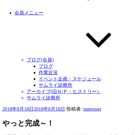
会員メニュー
ブログ(会員)
ブログ
作業近況
イベント企画・スケジュール
サムライ診療所
アーカイブ(旧Ｈ/Ｐ・ヒストリー）
サムライ診療所
投
2018年8月18日
2018年8月18日
投稿者:
superuser
稿
日:
やっと完成～！