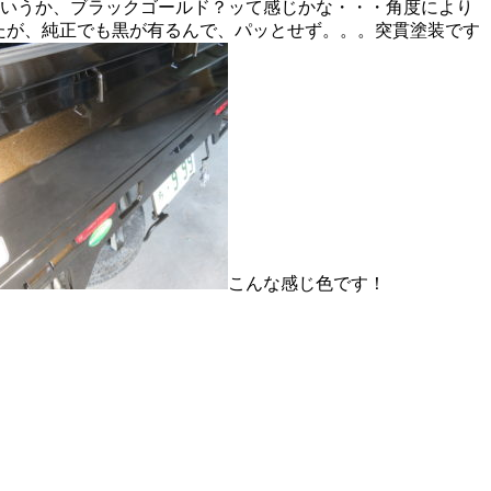
というか、ブラックゴールド？ッて感じかな・・・角度により
したが、純正でも黒が有るんで、パッとせず。。。突貫塗装です
こんな感じ色です！