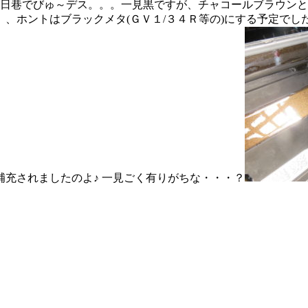
本日巷でびゅ～デス。。。一見黒ですが、チャコールブラウン
、ホントはブラックメタ(ＧＶ１/３４Ｒ等の)にする予定で
補充されましたのよ♪
一見ごく有りがちな・・・？