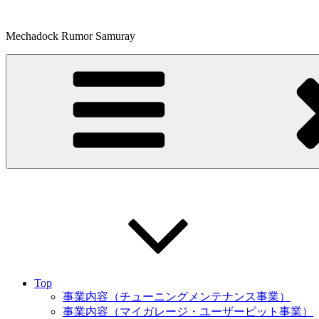
コ
ン
Mechadock Rumor Samuray
テ
ン
ツ
へ
ス
キ
ッ
プ
Top
事業内容（チューニングメンテナンス事業）
事業内容（マイガレージ・ユーザーピット事業）