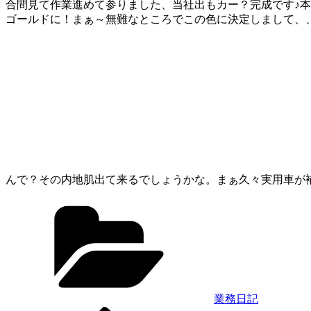
合間見て作業進めて参りました、当社出もカー？完成です♪
ゴールドに！まぁ～無難なところでこの色に決定しまして、、
んで？その内地肌出て来るでしょうかな。まぁ久々実用車が
カ
テ
ゴ
リ
ー
業務日記