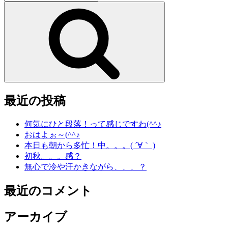
索:
検
索
最近の投稿
何気にひと段落！って感じですわ(^^♪
おはよぉ～(^^♪
本日も朝から多忙！中。。。( ´∀｀ )
初秋。。。感？
無心で冷や汗かきながら、、、？
最近のコメント
アーカイブ