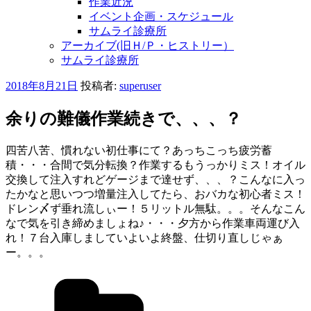
作業近況
イベント企画・スケジュール
サムライ診療所
アーカイブ(旧Ｈ/Ｐ・ヒストリー）
サムライ診療所
投
2018年8月21日
投稿者:
superuser
稿
日:
余りの難儀作業続きで、、、？
四苦八苦、慣れない初仕事にて？あっちこっち疲労蓄
積・・・合間で気分転換？作業するもうっかりミス！オイル
交換して注入すれどゲージまで達せず、、、？こんなに入っ
たかなと思いつつ増量注入してたら、おバカな初心者ミス！
ドレン〆ず垂れ流しぃー！５リットル無駄。。。そんなこん
なで気を引き締めましょね♪・・・夕方から作業車両運び入
れ！７台入庫しましていよいよ終盤、仕切り直しじゃぁ
ー。。。
カ
テ
ゴ