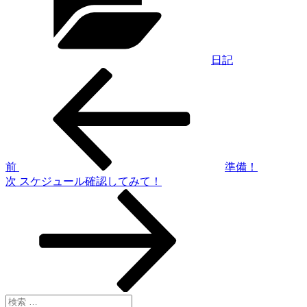
リ
ー
日記
過
投
去
稿
の
投
ナ
稿
ビ
ゲ
前
準備！
次
次
スケジュール確認してみて！
ー
の
シ
投
稿
ョ
ン
検