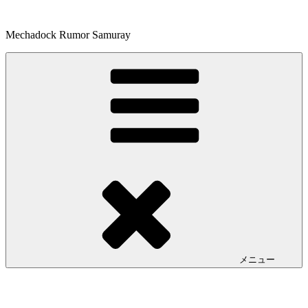
コ
ン
Mechadock Rumor Samuray
テ
ン
ツ
へ
ス
キ
ッ
プ
メニュー