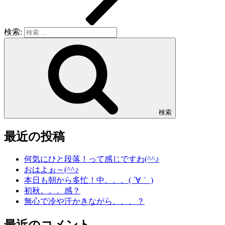
検索:
検索
最近の投稿
何気にひと段落！って感じですわ(^^♪
おはよぉ～(^^♪
本日も朝から多忙！中。。。( ´∀｀ )
初秋。。。感？
無心で冷や汗かきながら、、、？