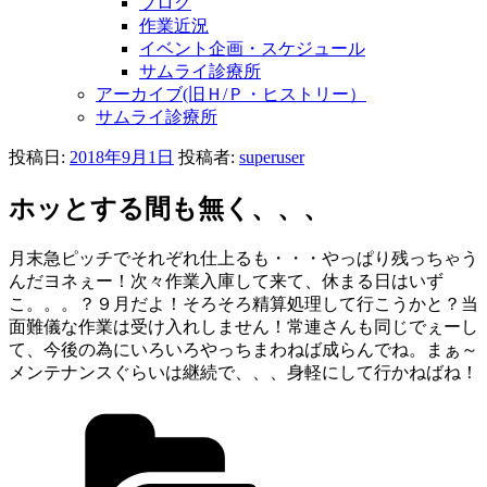
ブログ
作業近況
イベント企画・スケジュール
サムライ診療所
アーカイブ(旧Ｈ/Ｐ・ヒストリー）
サムライ診療所
投稿日:
2018年9月1日
投稿者:
superuser
ホッとする間も無く、、、
月末急ピッチでそれぞれ仕上るも・・・やっぱり残っちゃう
んだヨネぇー！次々作業入庫して来て、休まる日はいず
こ。。。？９月だよ！そろそろ精算処理して行こうかと？当
面難儀な作業は受け入れしません！常連さんも同じでぇーし
て、今後の為にいろいろやっちまわねば成らんでね。まぁ～
メンテナンスぐらいは継続で、、、身軽にして行かねばね！