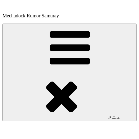
コ
ン
Mechadock Rumor Samuray
テ
ン
ツ
へ
ス
キ
ッ
プ
メニュー