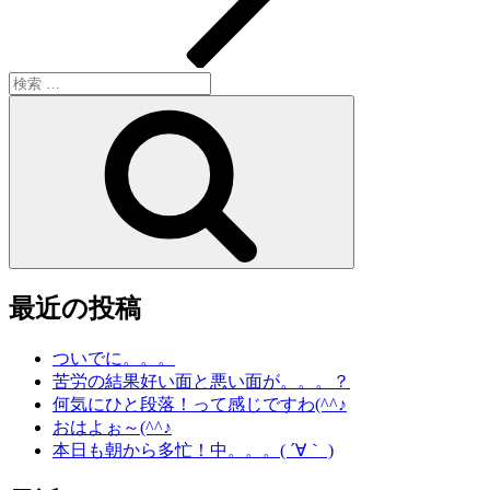
検
索:
検
索
最近の投稿
ついでに。。。
苦労の結果好い面と悪い面が。。。？
何気にひと段落！って感じですわ(^^♪
おはよぉ～(^^♪
本日も朝から多忙！中。。。( ´∀｀ )