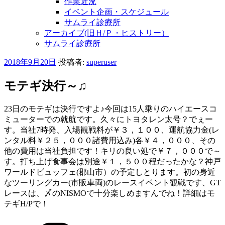
作業近況
イベント企画・スケジュール
サムライ診療所
アーカイブ(旧Ｈ/Ｐ・ヒストリー）
サムライ診療所
投
2018年9月20日
投稿者:
superuser
稿
日:
モテギ決行～♫
23日のモテギは決行ですよ♪今回は15人乗りのハイエースコ
ミューターでの就航です。久々にトヨタレン太号？でぇー
す。当社7時発、入場観戦料が￥３，１００、運航協力金(レ
ンタル料￥２５，０００諸費用込み)各￥４，０００、その
他の費用は当社負担です！キリの良い処で￥７，０００で～
す。打ち上げ食事会は別途￥１，５００程だったかな？神戸
ワールドビュッフェ(郡山市）の予定しとります。初の身近
なツーリングカー(市販車両)のレースイベント観戦です、GT
レースは、〆のNISMOで十分楽しめますんでね！詳細はモ
テギH/Pで！
カ