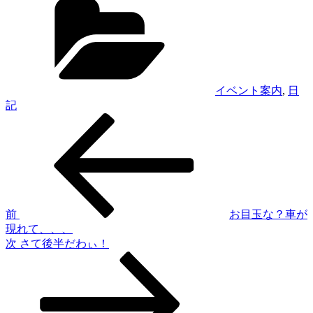
テ
ゴ
リ
ー
イベント案内
,
日
記
過
投
去
稿
の
投
ナ
稿
ビ
ゲ
前
お目玉な？車が
現れて、、、
ー
次
次
さて後半だわぃ！
シ
の
投
ョ
稿
ン