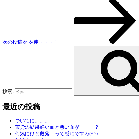
次の投稿
次
夕連・・・！
検索:
最近の投稿
ついでに。。。
苦労の結果好い面と悪い面が。。。？
何気にひと段落！って感じですわ(^^♪