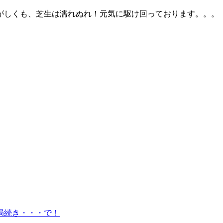
。。。すがすがしくも、芝生は濡れぬれ！元気
局続き・・・で！