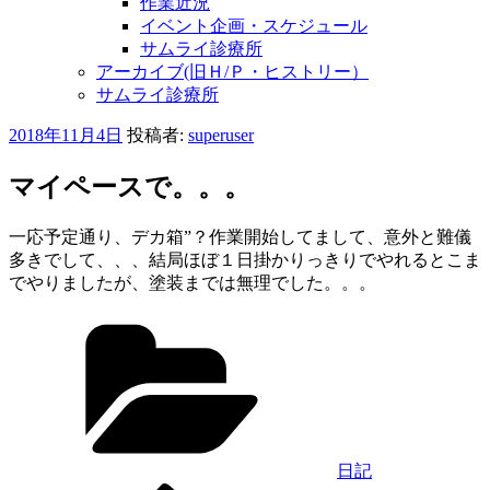
作業近況
イベント企画・スケジュール
サムライ診療所
アーカイブ(旧Ｈ/Ｐ・ヒストリー）
サムライ診療所
投
2018年11月4日
投稿者:
superuser
稿
日:
マイペースで。。。
一応予定通り、デカ箱”？作業開始してまして、意外と難儀
多きでして、、、結局ほぼ１日掛かりっきりでやれるとこま
でやりましたが、塗装までは無理でした。。。
カ
テ
ゴ
リ
ー
日記