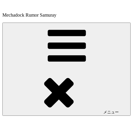
コ
ン
Mechadock Rumor Samuray
テ
ン
ツ
へ
ス
キ
ッ
プ
メニュー