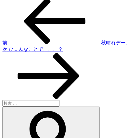
過
投
去
稿
の
投
ナ
稿
ビ
ゲ
前
秋晴れデー、
次
次
ひょんなことで、、、？
ー
の
シ
投
稿
ョ
ン
検
索:
検
索