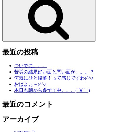
索
最近の投稿
ついでに。。。
苦労の結果好い面と悪い面が。。。？
何気にひと段落！って感じですわ(^^♪
おはよぉ～(^^♪
本日も朝から多忙！中。。。( ´∀｀ )
最近のコメント
アーカイブ