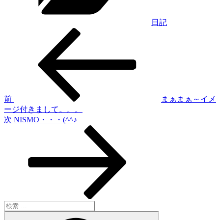
日記
過
投
去
稿
の
投
ナ
稿
ビ
ゲ
前
まぁまぁ～イメ
ージ付きまして。。。
ー
次
次
NISMO・・・(^^♪
シ
の
投
ョ
稿
ン
検
索:
検