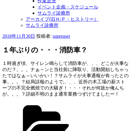
作業近況
イベント企画・スケジュール
サムライ診療所
アーカイブ(旧Ｈ/Ｐ・ヒストリー）
サムライ診療所
投
2018年11月30日
投稿者:
superuser
稿
日:
１年ぶりの・・・消防車？
１時過ぎ頃、サイレン鳴らして消防車が、、、どこが火事な
のだ？。。。ナぁ～ンと当社前に陣取り、活動開始しちゃっ
たではなぁ～いいかい！？サムライが火事通報が有ったとの
事。。。？結局誤報のようで,、、、近所の木工場の薪スト
ーブの不完全燃焼での大騒ぎ！・・・それが何故か俺んち
が。。。？詳細不明のまま通常業務つずけてましたー！
カ
テ
ゴ
リ
ー