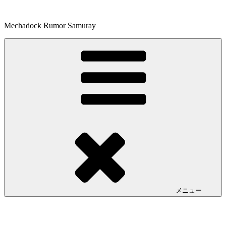
コ
ン
Mechadock Rumor Samuray
テ
ン
ツ
へ
ス
キ
ッ
プ
メニュー