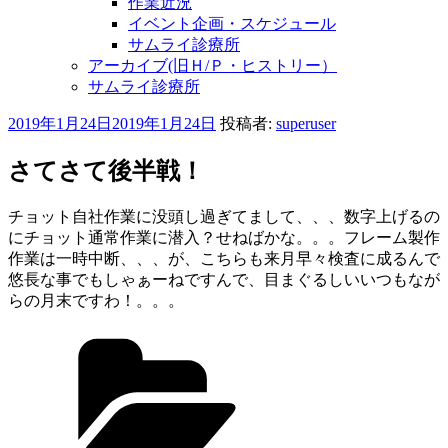
作業近況
イベント企画・スケジュール
サムライ診療所
アーカイブ(旧Ｈ/Ｐ・ヒストリー）
サムライ診療所
投
2019年1月24日
2019年1月24日
投稿者:
superuser
稿
日:
さてさて後半戦！
チョット自社作業に没頭し過ぎてまして、、、数字上げるの
にチョット通常作業に潜入？せねばかな。。。フレーム製作
作業は一時中断、、、が、こちらも来月早々検査に成るんで
悠長な事でもしゃぁーねですんで、目まぐるしいいつもなが
らの月末ですわ！。。。
カ
テ
ゴ
リ
ー