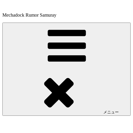
コ
ン
Mechadock Rumor Samuray
テ
ン
ツ
へ
ス
キ
ッ
プ
メニュー