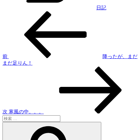
日記
過
投
去
稿
の
投
ナ
稿
ビ
ゲ
前
降ったが、まだ
まだ足りん！
ー
次
シ
の
投
ョ
稿
ン
次
寒風の中。。。
検
索:
検
索