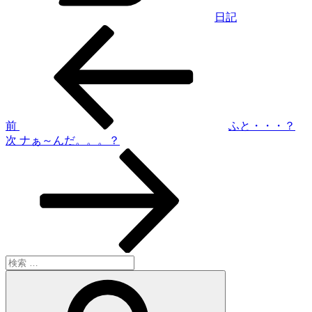
日記
過
投
去
稿
の
投
ナ
稿
ビ
ゲ
前
ふと・・・？
次
次
ナぁ～んだ。。。？
ー
の
シ
投
稿
ョ
ン
検
索:
検
索