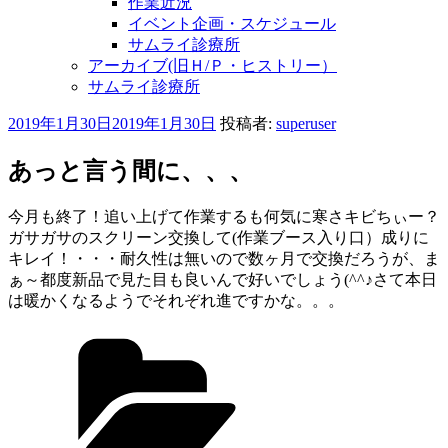
作業近況
イベント企画・スケジュール
サムライ診療所
アーカイブ(旧Ｈ/Ｐ・ヒストリー）
サムライ診療所
投
2019年1月30日
2019年1月30日
投稿者:
superuser
稿
日:
あっと言う間に、、、
今月も終了！追い上げて作業するも何気に寒さキビちぃー？
ガサガサのスクリーン交換して(作業ブース入り口）成りに
キレイ！・・・耐久性は無いので数ヶ月で交換だろうが、ま
ぁ～都度新品で見た目も良いんで好いでしょう(^^♪さて本日
は暖かくなるようでそれぞれ進ですかな。。。
カ
テ
ゴ
リ
ー