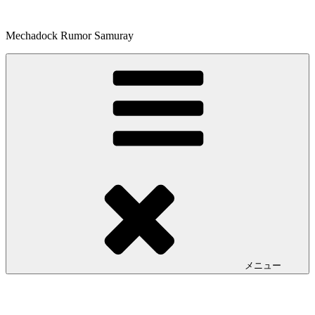
コ
ン
Mechadock Rumor Samuray
テ
ン
ツ
へ
ス
キ
ッ
プ
メニュー