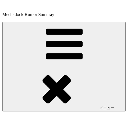
コ
ン
Mechadock Rumor Samuray
テ
ン
ツ
へ
ス
キ
ッ
プ
メニュー