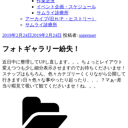
作業近況
イベント企画・スケジュール
サムライ診療所
アーカイブ(旧Ｈ/Ｐ・ヒストリー）
サムライ診療所
投
2019年2月24日
2019年2月24日
投稿者:
superuser
稿
日:
フォトギャラリー紛失！
近日中に整理してUPし直します。。。ちょっとレイアウト
変えつつも少し細分表示させますのでお待ちくださいませ！
スナップはもちろん、色々カテゴリーくくりながら公開して
行きます♪日々色々な事やったり起ったり、、、？マぁ~差
当り暇見て覗いて観てくださいませ！ね。。。
カ
テ
ゴ
リ
ー