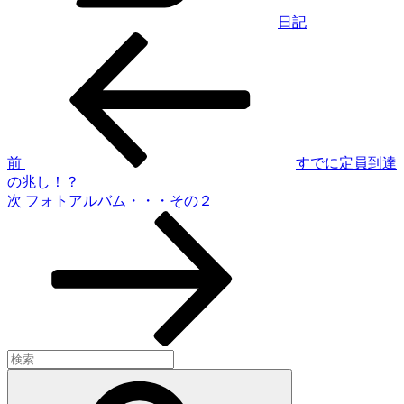
日記
過
投
去
稿
の
投
ナ
稿
ビ
ゲ
前
すでに定員到達
の兆し！？
ー
次
次
フォトアルバム・・・その２
シ
の
投
ョ
稿
ン
検
索:
検
索