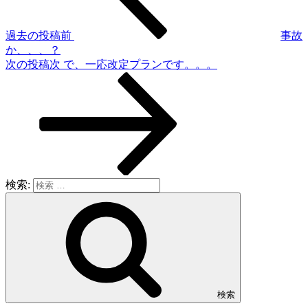
過去の投稿
前
事故
か、、、？
次の投稿
次
で、一応改定プランです。。。
検索:
検索