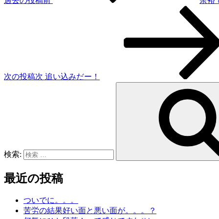
過去の投稿
前
余裕
次の投稿
次
追い込みだー！
検索:
最近の投稿
ついでに。。。
苦労の結果好い面と悪い面が。。。？