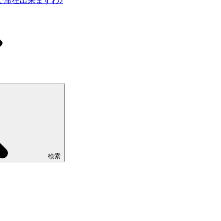
で滞在出来ますわ♪
検索