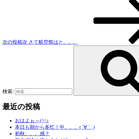
次の投稿
次
さて航空祭はと。。。
検索:
最近の投稿
おはよぉ～(^^♪
本日も朝から多忙！中。。。( ´∀｀ )
初秋。。。感？