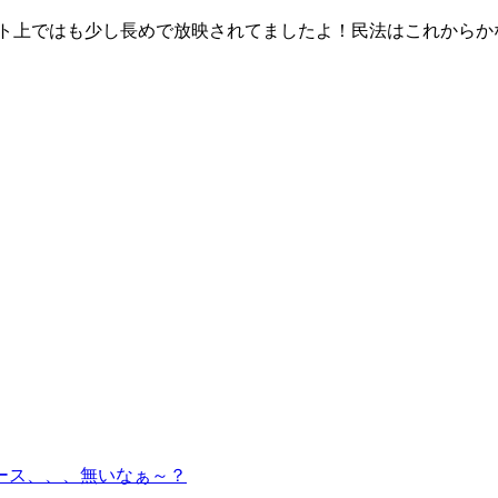
ット上ではも少し長めで放映されてましたよ！民法はこれからか
ース、、、無いなぁ～？