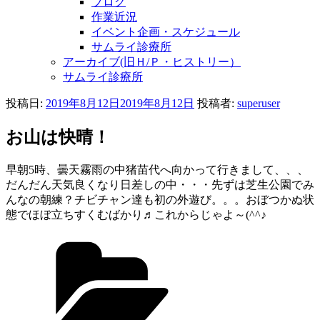
ブログ
作業近況
イベント企画・スケジュール
サムライ診療所
アーカイブ(旧Ｈ/Ｐ・ヒストリー）
サムライ診療所
投稿日:
2019年8月12日
2019年8月12日
投稿者:
superuser
お山は快晴！
早朝5時、曇天霧雨の中猪苗代へ向かって行きまして、、、
だんだん天気良くなり日差しの中・・・先ずは芝生公園でみ
んなの朝練？チビチャン達も初の外遊び。。。おぼつかぬ状
態でほぼ立ちすくむばかり♬これからじゃよ～(^^♪