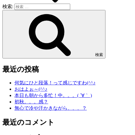
検索:
検索
最近の投稿
何気にひと段落！って感じですわ(^^♪
おはよぉ～(^^♪
本日も朝から多忙！中。。。( ´∀｀ )
初秋。。。感？
無心で冷や汗かきながら、、、？
最近のコメント