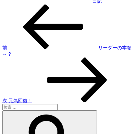
日記
過
投
去
稿
の
投
ナ
稿
ビ
ゲ
前
リーダーの本領
～？
ー
次
シ
の
投
ョ
稿
ン
次
元気回復！
検
索:
検
索