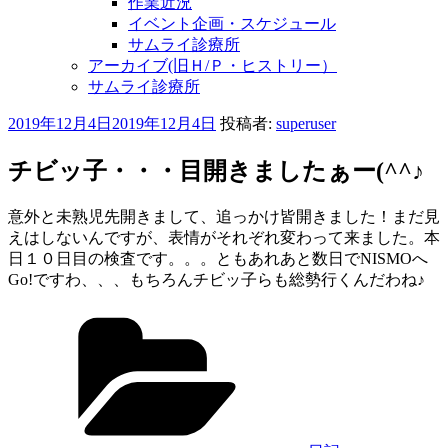
作業近況
イベント企画・スケジュール
サムライ診療所
アーカイブ(旧Ｈ/Ｐ・ヒストリー）
サムライ診療所
投
2019年12月4日
2019年12月4日
投稿者:
superuser
稿
日:
チビッ子・・・目開きましたぁー(^^♪
意外と未熟児先開きまして、追っかけ皆開きました！まだ見
えはしないんですが、表情がそれぞれ変わって来ました。本
日１０日目の検査です。。。ともあれあと数日でNISMOへ
Go!ですわ、、、もちろんチビッ子らも総勢行くんだわね♪
カ
テ
ゴ
リ
ー