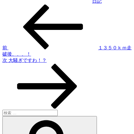
日記
過
投
去
稿
の
投
ナ
稿
ビ
ゲ
前
１３５０ｋｍ走
破後、、、！
ー
次
次
大騒ぎですわ！？
シ
の
投
ョ
稿
ン
検
索:
検
索