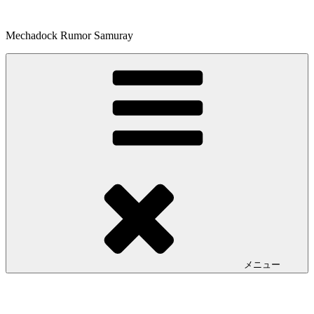
コ
ン
Mechadock Rumor Samuray
テ
ン
ツ
へ
ス
キ
ッ
プ
メニュー