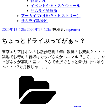
作業近況
イベント企画・スケジュール
サムライ診療所
アーカイブ(旧Ｈ/Ｐ・ヒストリー）
サムライ診療所
投
2020年1月12日
2020年1月12日
投稿者:
superuser
稿
日:
ちょっとドライぶってがぁ～？
東京エリアはホンのお散歩感覚！年に数度のお贅沢？・・・
築地でお寿司！普段はカッパさんかベニマルでして、、、や
っぱネタが雲泥の差ッ！？さて金沢でもっと豪快に(^^♪喰う
べ・・・2カ月後じゃ。。。
カ
テ
ゴ
リ
ー