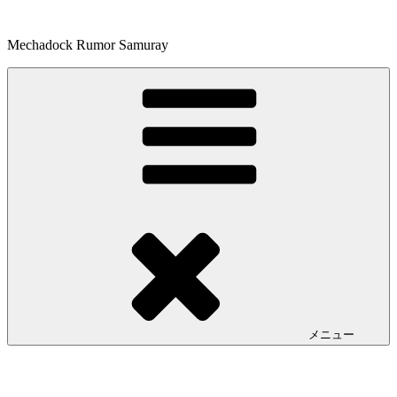
コ
ン
Mechadock Rumor Samuray
テ
ン
ツ
へ
ス
キ
ッ
プ
メニュー