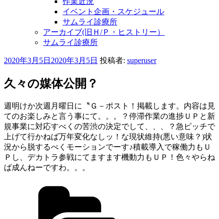
作業近況
イベント企画・スケジュール
サムライ診療所
アーカイブ(旧Ｈ/Ｐ・ヒストリー）
サムライ診療所
投
2020年3月5日
2020年3月5日
投稿者:
superuser
稿
日:
久々の媒体公開？
週明けか次週月曜日に〝Ｇ－ポスト！掲載します。内容は見
てのお楽しみと言う事にて。。。？停滞作業の進捗ＵＰと新
規事業に対応すべくの苦渋の決定でして、、、？急ピッチで
上げて行かねば万年変化なしッ！な現状維持(悪い意味？)状
況から脱するべくモーションでーす♪積載導入で稼働力もＵ
Ｐし、デカトラ参戦にてますます機動力もＵＰ！色々やらね
ば成んねーですわ。。。
カ
テ
ゴ
リ