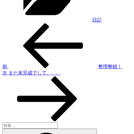
ー
日記
過
投
去
稿
の
投
ナ
稿
ビ
ゲ
前
整理整頓！
次
次
まだ未完成でして、、、
ー
の
シ
投
稿
ョ
ン
検
索:
検