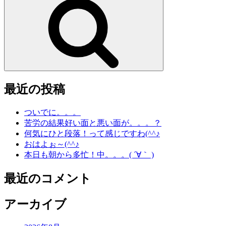
索
最近の投稿
ついでに。。。
苦労の結果好い面と悪い面が。。。？
何気にひと段落！って感じですわ(^^♪
おはよぉ～(^^♪
本日も朝から多忙！中。。。( ´∀｀ )
最近のコメント
アーカイブ