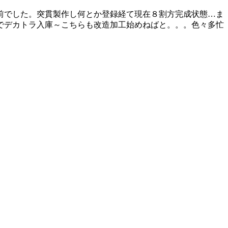
前でした。突貫製作し何とか登録経て現在８割方完成状態…ま
でデカトラ入庫～こちらも改造加工始めねばと。。。色々多忙