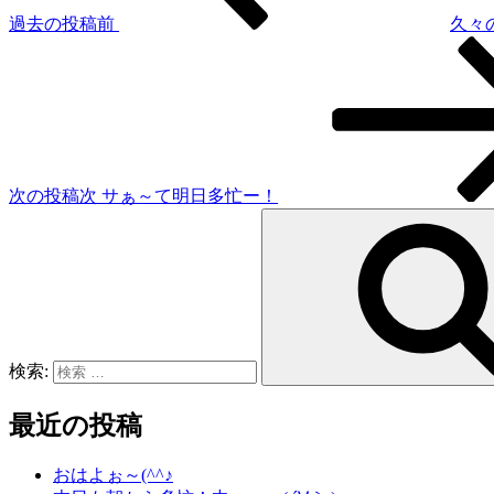
過去の投稿
前
久々
次の投稿
次
サぁ～て明日多忙ー！
検索:
最近の投稿
おはよぉ～(^^♪