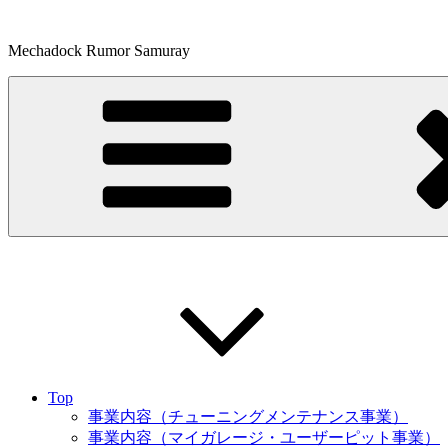
コ
ン
Mechadock Rumor Samuray
テ
ン
ツ
へ
ス
キ
ッ
プ
Top
事業内容（チューニングメンテナンス事業）
事業内容（マイガレージ・ユーザーピット事業）