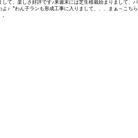
まして、楽しさ好評です♪来週末には芝生植栽始まりまして、
わよ♪〝わん子ランも形成工事に入りまして、、、まぁ～こち
。。