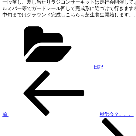
一段落し、差し当たりラジコンサーキットは走行会開催して
ルミバー等でガードレール回して完成形に近づけて行きます
中旬まではグラウンド完成しこちらも芝生養生開始します。
カ
テ
ゴ
リ
ー
日記
過
投
去
稿
の
投
ナ
稿
ビ
ゲ
前
慰労会？。。。
次
ー
の
シ
投