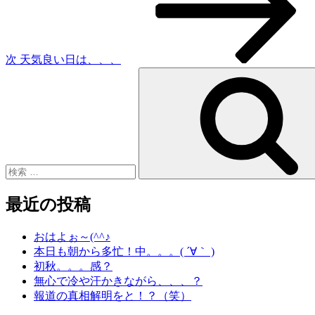
稿
ョ
ン
次
天気良い日は、、、
検
索:
最近の投稿
おはよぉ～(^^♪
本日も朝から多忙！中。。。( ´∀｀ )
初秋。。。感？
無心で冷や汗かきながら、、、？
報道の真相解明をと！？（笑）