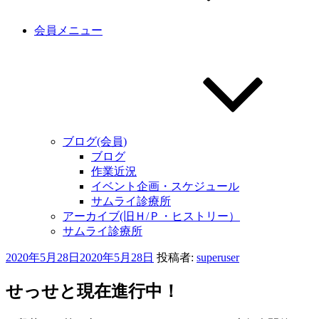
会員メニュー
ブログ(会員)
ブログ
作業近況
イベント企画・スケジュール
サムライ診療所
アーカイブ(旧Ｈ/Ｐ・ヒストリー）
サムライ診療所
投
2020年5月28日
2020年5月28日
投稿者:
superuser
稿
日:
せっせと現在進行中！