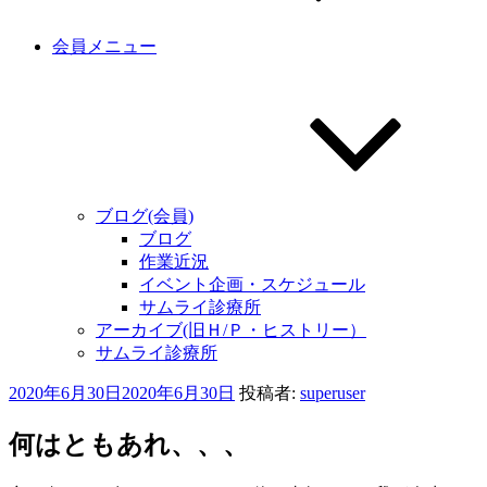
会員メニュー
ブログ(会員)
ブログ
作業近況
イベント企画・スケジュール
サムライ診療所
アーカイブ(旧Ｈ/Ｐ・ヒストリー）
サムライ診療所
投
2020年6月30日
2020年6月30日
投稿者:
superuser
稿
日:
何はともあれ、、、