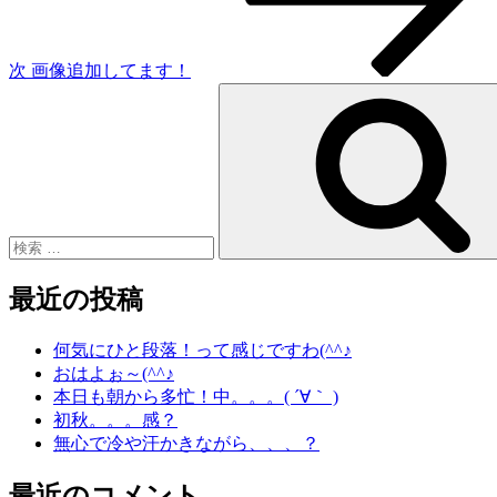
ョ
ン
次
画像追加してます！
検
索:
最近の投稿
何気にひと段落！って感じですわ(^^♪
おはよぉ～(^^♪
本日も朝から多忙！中。。。( ´∀｀ )
初秋。。。感？
無心で冷や汗かきながら、、、？
最近のコメント