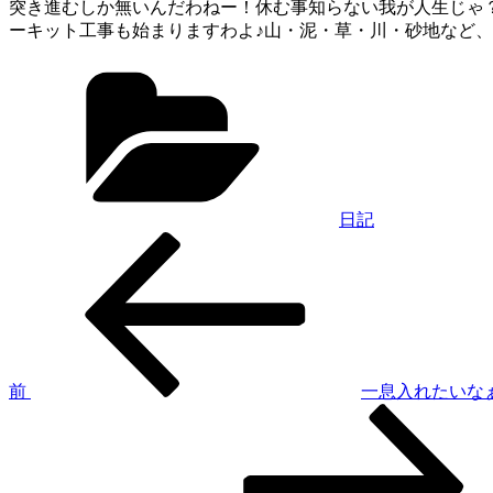
突き進むしか無いんだわねー！休む事知らない我が人生じゃ？
ーキット工事も始まりますわよ♪山・泥・草・川・砂地など、
カ
テ
ゴ
リ
ー
日記
過
投
去
稿
の
投
ナ
稿
ビ
ゲ
前
一息入れたいな
次
ー
の
シ
投
稿