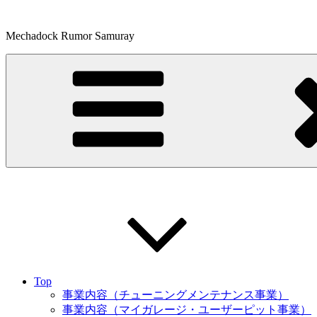
コ
ン
Mechadock Rumor Samuray
テ
ン
ツ
へ
ス
キ
ッ
プ
Top
事業内容（チューニングメンテナンス事業）
事業内容（マイガレージ・ユーザーピット事業）