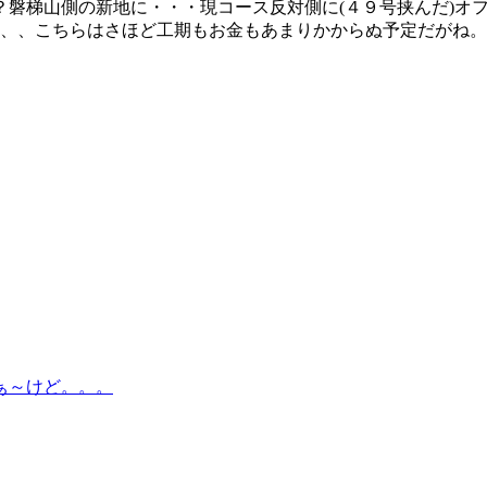
磐梯山側の新地に・・・現コース反対側に(４９号挟んだ)オフ
、、こちらはさほど工期もお金もあまりかからぬ予定だがね。。
ぁ～けど。。。