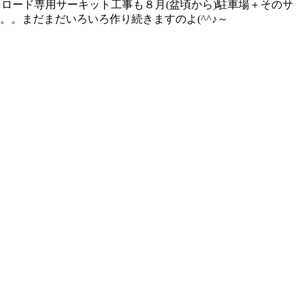
ロード専用サーキット工事も８月(盆頃から)駐車場＋そのサ
。まだまだいろいろ作り続きますのよ(^^♪～