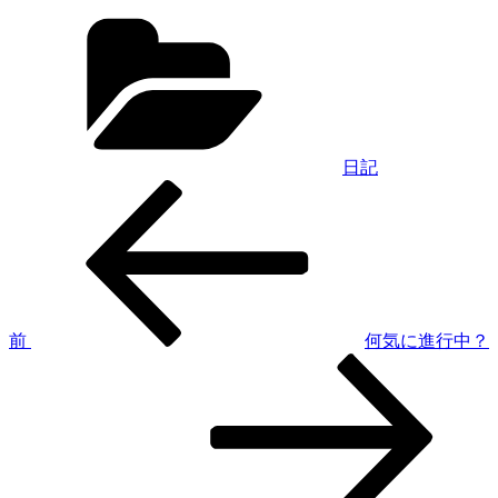
カ
テ
ゴ
リ
ー
日記
過
投
去
稿
の
投
ナ
稿
ビ
ゲ
前
何気に進行中？
次
ー
の
シ
投
稿
ョ
ン