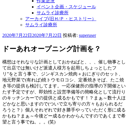
作業近況
イベント企画・スケジュール
サムライ診療所
アーカイブ(旧Ｈ/Ｐ・ヒストリー）
サムライ診療所
投
2020年7月22日
2020年7月22日
投稿者:
superuser
稿
日:
ドーあれオープニング計画を？
構想はそれなりな計画としておかねばと、、、催し物事とし
て出店では無いけど派遣人様方を起用しちょっとしたフ
リ”をと言う事で、ジンギスカン焼肉＋おにぎりのセット、
地元野菜で(有れば)焼トウモロコシ、定番焼きそば、たこ焼
き等の提供も検討してます。一応保健所の指導の下開催とい
たす予定ですが、即効性と設営準備等の簡略化として流行り
のキッチンカーでの提供と成るかもです！？まぁ～数十人ほ
どかなと思いますので(ついで立ち寄りの方々もおられるだ
ろうと？）個人それぞれで好き勝手やっていただく形に成る
かもね？まぁ～今後どー成るかわからんですのであくまで希
望と言う事でね。。。(笑)