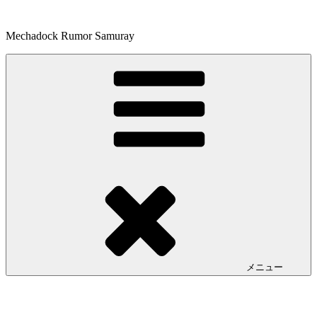
コ
ン
Mechadock Rumor Samuray
テ
ン
ツ
へ
ス
キ
ッ
プ
メニュー