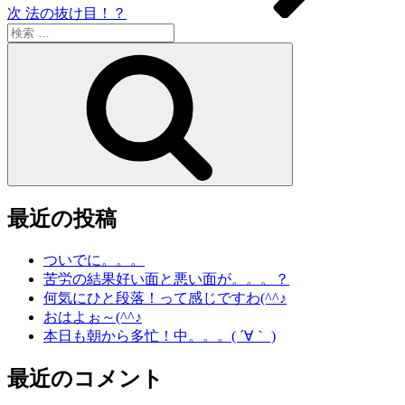
次
法の抜け目！？
検
索:
検
索
最近の投稿
ついでに。。。
苦労の結果好い面と悪い面が。。。？
何気にひと段落！って感じですわ(^^♪
おはよぉ～(^^♪
本日も朝から多忙！中。。。( ´∀｀ )
最近のコメント