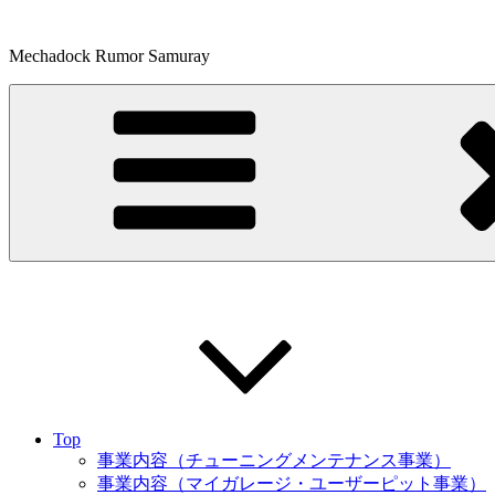
コ
ン
Mechadock Rumor Samuray
テ
ン
ツ
へ
ス
キ
ッ
プ
Top
事業内容（チューニングメンテナンス事業）
事業内容（マイガレージ・ユーザーピット事業）