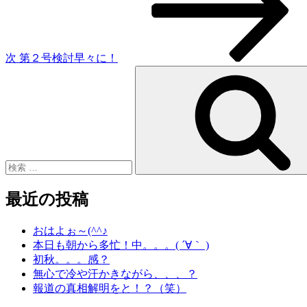
稿
ョ
ン
次
第２号検討早々に！
検
索:
最近の投稿
おはよぉ～(^^♪
本日も朝から多忙！中。。。( ´∀｀ )
初秋。。。感？
無心で冷や汗かきながら、、、？
報道の真相解明をと！？（笑）