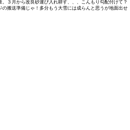
量。３月から改良砂運び入れ耕す、、、こんもり勾配付けて？
ジの搬送準備じゃ！多分もう大雪には成らんと思うが地面出せ