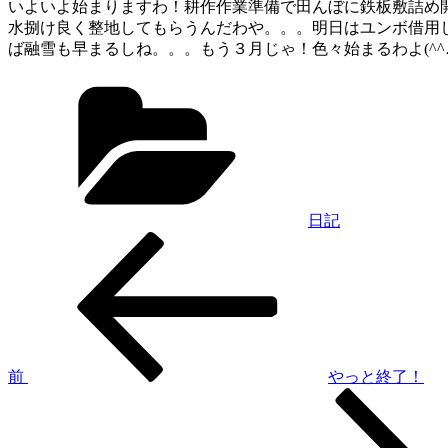
いよいよ始まりますわ！耕作作業準備で田んぼに鉄板敷詰め
水捌け良く整地してもらうんだわや。。。明日はユンボ借用
ば融雪も早まるしね。。。もう３月じゃ！色々始まるわよ(^^
カ
テ
ゴ
リ
ー
日記
過
投
去
稿
の
投
ナ
稿
ビ
ゲ
前
やっと終了！
次
ー
の
シ
投