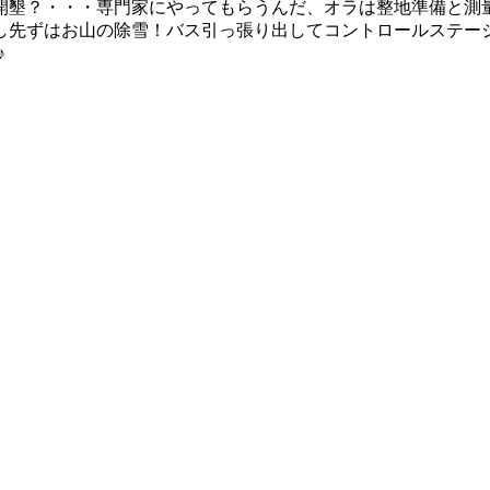
開墾？・・・専門家にやってもらうんだ、オラは整地準備と測
し先ずはお山の除雪！バス引っ張り出してコントロールステー
♪