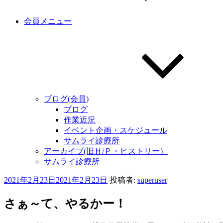
会員メニュー
ブログ(会員)
ブログ
作業近況
イベント企画・スケジュール
サムライ診療所
アーカイブ(旧Ｈ/Ｐ・ヒストリー）
サムライ診療所
投
2021年2月23日
2021年2月23日
投稿者:
superuser
稿
日:
さぁ～て、やるかー！