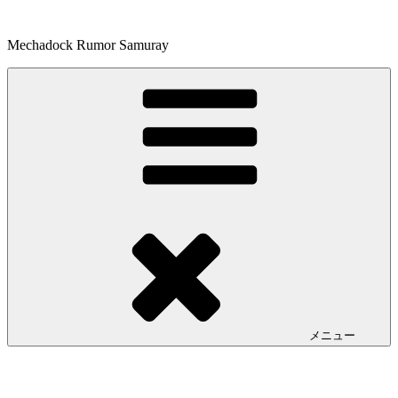
コ
ン
Mechadock Rumor Samuray
テ
ン
ツ
へ
ス
キ
ッ
プ
メニュー