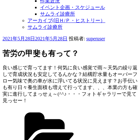
作業近況
イベント企画・スケジュール
サムライ診療所
アーカイブ(旧Ｈ/Ｐ・ヒストリー）
サムライ診療所
投
2021年5月28日
2021年5月28日
投稿者:
superuser
稿
日:
苦労の甲斐も有って？
良い感じで育ってます！何気に良い感覚で雨～天気の繰り返
しで育成状況も安定してるんかな？結構貯水量もオーバーフ
ロー気味で奥の車が水に浮いてる状況に見えます？お手伝い
も有り日々養生面積も増えて行ってます、、、本業の方も確
実に進行してまっせぇ～(^^♪・・・フォトギャラリーで見て
見っセー！
カ
テ
ゴ
リ
ー