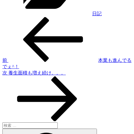
日記
過
投
去
稿
の
投
ナ
稿
ビ
ゲ
前
本業も進んでる
でぇ^！
ー
次
次
養生面積も増え続け。。。
シ
の
投
ョ
稿
ン
検
索:
検