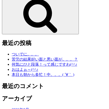
索
最近の投稿
ついでに。。。
苦労の結果好い面と悪い面が。。。？
何気にひと段落！って感じですわ(^^♪
おはよぉ～(^^♪
本日も朝から多忙！中。。。( ´∀｀ )
最近のコメント
アーカイブ