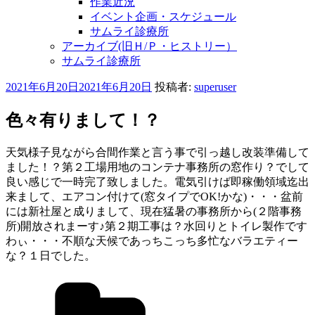
作業近況
イベント企画・スケジュール
サムライ診療所
アーカイブ(旧Ｈ/Ｐ・ヒストリー）
サムライ診療所
投
2021年6月20日
2021年6月20日
投稿者:
superuser
稿
日:
色々有りまして！？
天気様子見ながら合間作業と言う事で引っ越し改装準備して
ました！？第２工場用地のコンテナ事務所の窓作り？でして
良い感じで一時完了致しました。電気引けば即稼働領域迄出
来まして、エアコン付けて(窓タイプでOK!かな)・・・盆前
には新社屋と成りまして、現在猛暑の事務所から(２階事務
所)開放されまーす♪第２期工事は？水回りとトイレ製作です
わぃ・・・不順な天候であっちこっち多忙なバラエティー
な？１日でした。
カ
テ
ゴ