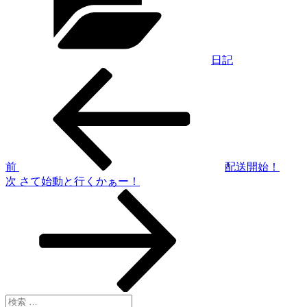
リ
ー
日記
過
投
去
稿
の
投
ナ
稿
ビ
ゲ
前
配送開始！
次
次
さて始動と行くかぁー！
ー
の
シ
投
稿
ョ
ン
検