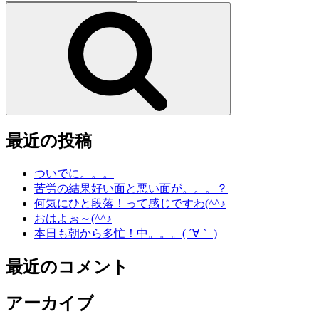
索:
検
索
最近の投稿
ついでに。。。
苦労の結果好い面と悪い面が。。。？
何気にひと段落！って感じですわ(^^♪
おはよぉ～(^^♪
本日も朝から多忙！中。。。( ´∀｀ )
最近のコメント
アーカイブ