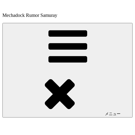
コ
ン
Mechadock Rumor Samuray
テ
ン
ツ
へ
ス
キ
ッ
プ
メニュー