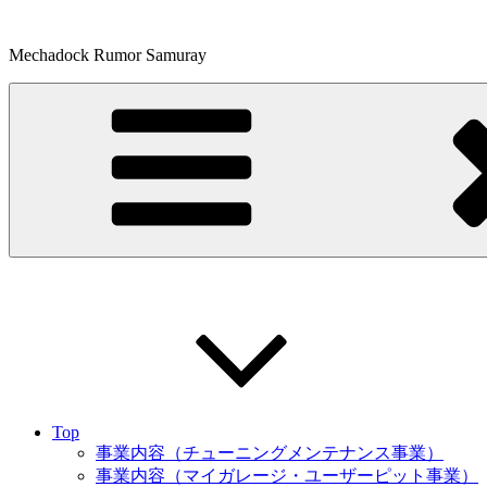
コ
ン
Mechadock Rumor Samuray
テ
ン
ツ
へ
ス
キ
ッ
プ
Top
事業内容（チューニングメンテナンス事業）
事業内容（マイガレージ・ユーザーピット事業）