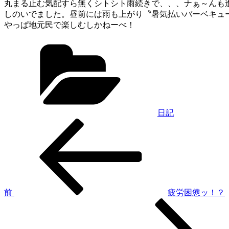
丸まる止む気配すら無くシトシト雨続きで、、、ナぁ～んも
しのいでました。昼前には雨も上がり〝暑気払いバーベキュ
やっぱ地元民で楽しむしかねーべ！
カ
テ
ゴ
リ
ー
日記
過
投
去
稿
の
投
ナ
稿
ビ
ゲ
前
疲労困憊ッ！？
次
ー
の
シ
投