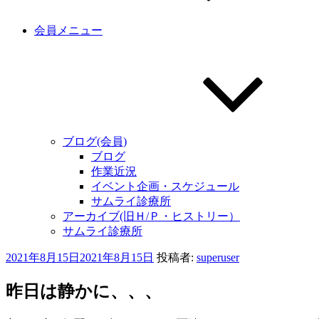
会員メニュー
ブログ(会員)
ブログ
作業近況
イベント企画・スケジュール
サムライ診療所
アーカイブ(旧Ｈ/Ｐ・ヒストリー）
サムライ診療所
投
2021年8月15日
2021年8月15日
投稿者:
superuser
稿
日:
昨日は静かに、、、