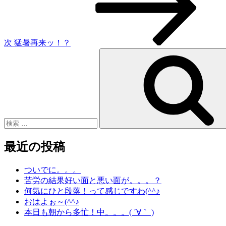
稿
ョ
ン
次
猛暑再来ッ！？
検
索:
最近の投稿
ついでに。。。
苦労の結果好い面と悪い面が。。。？
何気にひと段落！って感じですわ(^^♪
おはよぉ～(^^♪
本日も朝から多忙！中。。。( ´∀｀ )