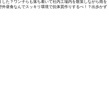
ました？ワン子らも落ち着いて社内工場内を散策しながら雨を
野外昼食なんでスッキリ環境で抗体質作りするべ！？出歩かず