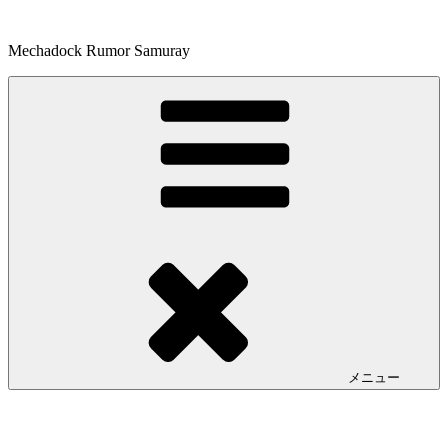
コ
ン
Mechadock Rumor Samuray
テ
ン
ツ
へ
ス
キ
ッ
プ
メニュー