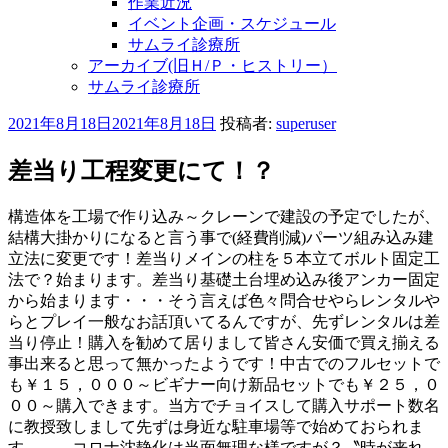
作業近況
イベント企画・スケジュール
サムライ診療所
アーカイブ(旧Ｈ/Ｐ・ヒストリー）
サムライ診療所
投
2021年8月18日
2021年8月18日
投稿者:
superuser
稿
日:
差当り工程変更にて！？
構造体を工場で作り込み～クレーンで建設の予定でしたが、
結構大掛かりになると言う事で(経費削減)パーツ組み込み建
立法に変更です！差当りメインの柱を５本立てボルト固定工
法で？始まります。差当り基礎土台埋め込み後アンカー固定
から始まります・・・そう言えば色々問合せやらレンタルや
らとプレイ一般なお話頂いてるんですが、先ずレンタルは差
当り停止！購入を勧めて居りまして皆さん安価で買え揃える
事出来ると思って無かったようです！中古でのフルセットで
も￥１５，０００～ビギナー向け新品セットでも￥２５，０
００～購入できます。当方でチョイスして購入サポート数名
に教授致しまして先ずは身近な駐車場等で始めておられま
す、、、コロナ沈静化は当面無理な様ですが？〝時が来れ