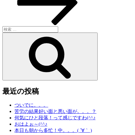
ン
検
索:
検
索
最近の投稿
ついでに。。。
苦労の結果好い面と悪い面が。。。？
何気にひと段落！って感じですわ(^^♪
おはよぉ～(^^♪
本日も朝から多忙！中。。。( ´∀｀ )