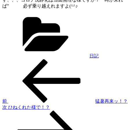
ば” 必ず乗り越えれますよ(^^♪
カ
テ
ゴ
リ
ー
日記
過
投
去
稿
の
投
ナ
稿
ビ
ゲ
前
猛暑再来ッ！？
次
次
ひねくれた様で！？
ー
の
シ
投
稿
ョ