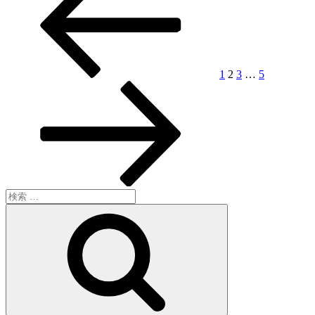
稿
ペ
ジ
ジ
ジ
ジ
ペ
ー
ー
ナ
ジ
ジ
ビ
ゲ
1
2
3
…
5
ー
シ
ョ
ン
検
索:
検
索