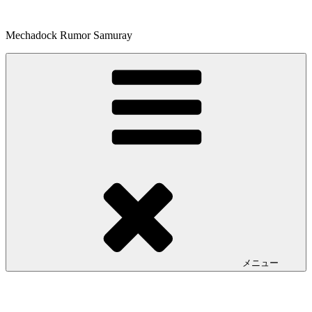
コ
ン
Mechadock Rumor Samuray
テ
ン
ツ
へ
ス
キ
ッ
プ
メニュー