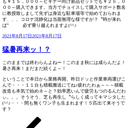
も￥１５，０００～ビギナー向け新品セットでも￥２５，０
００～購入できます。当方でチョイスして購入サポート数名
に教授致しまして先ずは身近な駐車場等で始めておられま
す、、、コロナ沈静化は当面無理な様ですが？〝時が来れ
ば” 必ず乗り越えれますよ(^^♪
投
2021年8月17日
2021年8月17日
稿
日:
猛暑再来ッ！？
このままでは終わらんよねー！このまま秋には成らんだよ！
暑さ再来！まだまだ続くよ～！
ということで本日から業務再開、昨日ドッと作業車両運びこ
んで・・・１１台も積載搬送にてね♪疲れたわぁ～～～積載
改造も本気で始めネ～と？効率悪いんで疲労もつのるんだわ
ぃ。。。そうそう、芝も再生し〝らしく成ってキマシタした
(^^♪・・・間も無くワン子も生まれます！５匹出て来そうで
す？
前
ペ
ペ
ペ
ペ
次
投
の
ー
ー
ー
ー
の