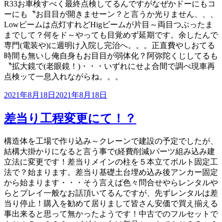
R33お車検すべく最終点検してるんですがなぜかドーにもコ
ーにも〝お目目が開きませーン？と言うか光りません、、、
Lowビームは点灯すれどHigビームが片目～両目つぶったま
までして？何をド～やっても目覚めず延期です。余したんで
専門(電装や)に週明け入院し完治へ。。。正直費やしおてる
時間も無いし俺自身もお目目が弱体化？阿弥陀くじしてるも
〝拡大鏡で(老眼鏡！)・・・いずれにせよ合間で調べ現車再
点検ッて一息入れながらね。。。
投
2021年8月18日
2021年8月18日
稿
日:
差当り工程変更にて！？
構造体を工場で作り込み～クレーンで建設の予定でしたが、
結構大掛かりになると言う事で(経費削減)パーツ組み込み建
立法に変更です！差当りメインの柱を５本立てボルト固定工
法で？始まります。差当り基礎土台埋め込み後アンカー固定
から始まります・・・そう言えば色々問合せやらレンタルや
らとプレイ一般なお話頂いてるんですが、先ずレンタルは差
当り停止！購入を勧めて居りまして皆さん安価で買え揃える
事出来ると思って無かったようです！中古でのフルセットで