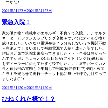
ニーかな♪
投
2021年8月23日
2021年8月23日
稿
日:
緊急入院！
家の働き物？積載車がエネルギー不良？で入院、、、オルタ
ネーターとファンカップリング交換＋ついでにオイル交換と
成りました。いきなり電源喪失？５分もしないうち機関不動
～息絶えてしまいまして補助電源で入院と成った訳でした。
昨日お元気で退院出来戻ってきました・・・全長は無かった
んですが最近ちょっとE/G回転音が(アイドリング時)違和感
をディーラーに伝えてたすぐ後でした。。。盆中バックカメ
ラと荷台部の電飾も２年越しで完成(簡易作動で)夕刻～夜間
キラキラ光らせて走行～チョット他に無い仕様でお目立って
ましたよ(^^♪
投
2021年8月20日
2021年8月20日
稿
日:
ひねくれた様で！？