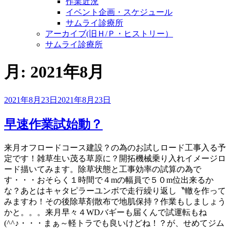
作業近況
イベント企画・スケジュール
サムライ診療所
アーカイブ(旧Ｈ/Ｐ・ヒストリー）
サムライ診療所
月:
2021年8月
投
2021年8月23日
2021年8月23日
稿
日:
早速作業試始動？
来月オフロードコース建設？の為のお試しロード工事入る予
定です！雑草生い茂る草原に？開拓機械乗り入れイメージロ
ード描いてみます。除草状態と工事効率の試算の為で
す・・・おそらく１時間で４mの幅員で５０m位出来るか
な？あとはキャタピラーユンボで走行繰り返し〝轍を作って
みますわ！その後除草剤散布で地肌保持？作業もしましょう
かと。。。来月早々４WDバギーも届くんで試運転もね
(^^♪・・・まぁ～軽トラでも良いけどね！？が、せめてジム