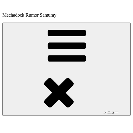
コ
ン
Mechadock Rumor Samuray
テ
ン
ツ
へ
ス
キ
ッ
プ
メニュー