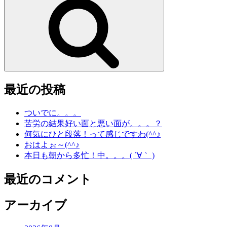
索
最近の投稿
ついでに。。。
苦労の結果好い面と悪い面が。。。？
何気にひと段落！って感じですわ(^^♪
おはよぉ～(^^♪
本日も朝から多忙！中。。。( ´∀｀ )
最近のコメント
アーカイブ