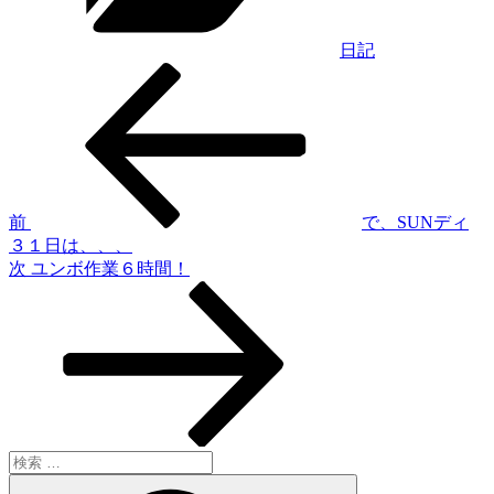
日記
過
投
去
稿
の
投
ナ
稿
ビ
ゲ
前
で、SUNディ
３１日は、、、
ー
次
次
ユンボ作業６時間！
シ
の
投
ョ
稿
ン
検
索:
検