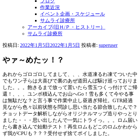
ブログ
作業近況
イベント企画・スケジュール
サムライ診療所
アーカイブ(旧Ｈ/Ｐ・ヒストリー）
サムライ診療所
投稿日:
2022年1月5日
2022年1月5日
投稿者:
superuser
やァ～めたッ！？
あれからゴロゴロしてまして、、、水道凍るわ凍てついた中
でもワン子らは大喜びで裏のあぜ道田んぼ駆け巡っておりま
した。。。飽きるまで放って置いたら雪玉つくっ付けてご帰
還！、、、ユンボ積込んでお山へGo！雪も多くて今やる事
は無駄だな？と言う事で作業中止し昼過ぎ帰社。GTR経過
見ながら色々以前状態を問診し思い当たる節合致したんで？
チョットデータ解析しながらオリジナルマップ造りやっとり
ました・・・思い出したんで一気にトライっ。。。ロム届い
たら書き込んで始動テスト！再生ロムもどこのロムかわから
ず我がCPUも？？？受付せず捨てポイしました。