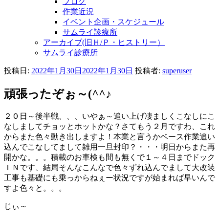
ブログ
作業近況
イベント企画・スケジュール
サムライ診療所
アーカイブ(旧Ｈ/Ｐ・ヒストリー）
サムライ診療所
投稿日:
2022年1月30日
2022年1月30日
投稿者:
superuser
頑張ったぞぉ～(^^♪
２０日～後半戦、、、いやぁ～追い上げ凄ましくこなしにこ
なしましてチョッとホットかな？さてもう２月ですわ、これ
からまた色々動き出しますよ！本業と言うかベース作業追い
込んでこなしてまして雑用一旦封印？・・・明日からまた再
開かな。。。積載のお車検も間も無くで１～４日までドック
ＩＮです、結局そんなこんなで色々ずれ込んでまして大改装
工事も基礎にも乗っからねぇー状況ですが始まれば早いんで
すよ色々と。。。
じぃ～