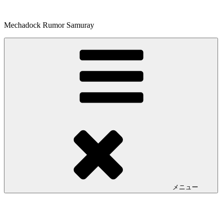
コ
ン
Mechadock Rumor Samuray
テ
ン
ツ
へ
ス
キ
ッ
プ
メニュー