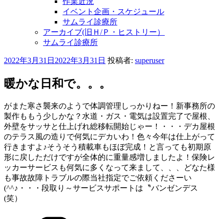
作業近況
イベント企画・スケジュール
サムライ診療所
アーカイブ(旧Ｈ/Ｐ・ヒストリー）
サムライ診療所
投
2022年3月31日
2022年3月31日
投稿者:
superuser
稿
日:
暖かな日和で。。。
がまた寒さ襲来のようで体調管理しっかりねー！新事務所の
製作ももう少しかな？水道・ガス・電気は設置完了で屋根、
外壁をサッサと仕上げれ総移転開始じゃー！・・・デカ屋根
のテラス風の造りで何気にデカいわ！色々今年は仕上がって
行きますよ♪そうそう積載車もほぼ完成！と言っても初期原
形に戻しただけですが全体的に重量感増しましたよ！保険レ
ッカーサービスも何気に多くなって来まして、、、どなた様
も事故故障トラブルの際当社指定でご依頼くださーい
(^^♪・・・段取り～サービスサポートは〝バンゼンデス
(笑）
カ