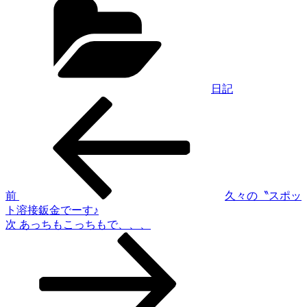
テ
ゴ
リ
ー
日記
過
投
去
稿
の
投
ナ
稿
ビ
ゲ
前
久々の〝スポッ
ト溶接鈑金でーす♪
ー
次
次
あっちもこっちもで、、、
シ
の
投
ョ
稿
ン