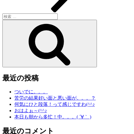
検
索:
検
索
最近の投稿
ついでに。。。
苦労の結果好い面と悪い面が。。。？
何気にひと段落！って感じですわ(^^♪
おはよぉ～(^^♪
本日も朝から多忙！中。。。( ´∀｀ )
最近のコメント