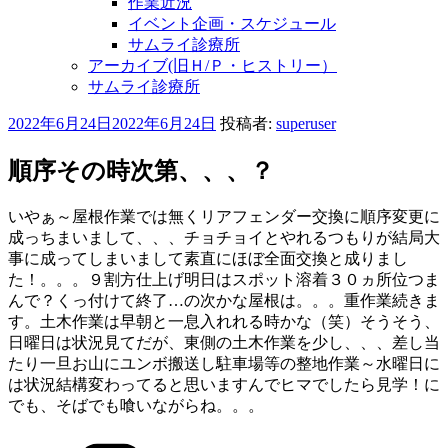
作業近況
イベント企画・スケジュール
サムライ診療所
アーカイブ(旧Ｈ/Ｐ・ヒストリー）
サムライ診療所
投
2022年6月24日
2022年6月24日
投稿者:
superuser
稿
日:
順序その時次第、、、？
いやぁ～屋根作業では無くリアフェンダー交換に順序変更に
成っちまいまして、、、チョチョイとやれるつもりが結局大
事に成ってしまいまして素直にほぼ全面交換と成りまし
た！。。。９割方仕上げ明日はスポット溶着３０ヵ所位つま
んで？くっ付けて終了…の次かな屋根は。。。重作業続きま
す。土木作業は早朝と一息入れれる時かな（笑）そうそう、
日曜日は状況見てだが、東側の土木作業を少し、、、差し当
たり一旦お山にユンボ搬送し駐車場等の整地作業～水曜日に
は状況結構変わってると思いますんでヒマでしたら見学！に
でも、そばでも喰いながらね。。。
カ