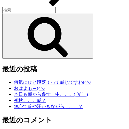
検
索:
検
索
最近の投稿
何気にひと段落！って感じですわ(^^♪
おはよぉ～(^^♪
本日も朝から多忙！中。。。( ´∀｀ )
初秋。。。感？
無心で冷や汗かきながら、、、？
最近のコメント