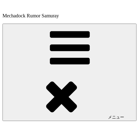
コ
ン
Mechadock Rumor Samuray
テ
ン
ツ
へ
ス
キ
ッ
プ
メニュー