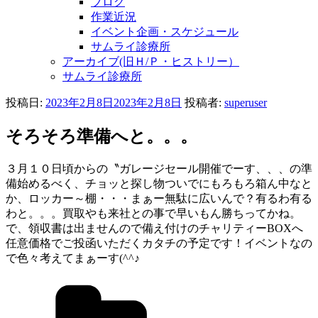
ブログ
作業近況
イベント企画・スケジュール
サムライ診療所
アーカイブ(旧Ｈ/Ｐ・ヒストリー）
サムライ診療所
投稿日:
2023年2月8日
2023年2月8日
投稿者:
superuser
そろそろ準備へと。。。
３月１０日頃からの〝ガレージセール開催でーす、、、の準
備始めるべく、チョッと探し物ついでにもろもろ箱ん中なと
か、ロッカー～棚・・・まぁー無駄に広いんで？有るわ有る
わと。。。買取やも来社との事で早いもん勝ちってかね。
で、領収書は出ませんので備え付けのチャリティーBOXへ
任意価格でご投函いただくカタチの予定です！イベントなの
で色々考えてまぁーす(^^♪