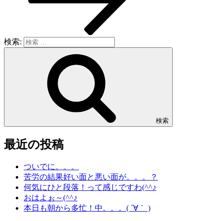
検索:
検索
最近の投稿
ついでに。。。
苦労の結果好い面と悪い面が。。。？
何気にひと段落！って感じですわ(^^♪
おはよぉ～(^^♪
本日も朝から多忙！中。。。( ´∀｀ )