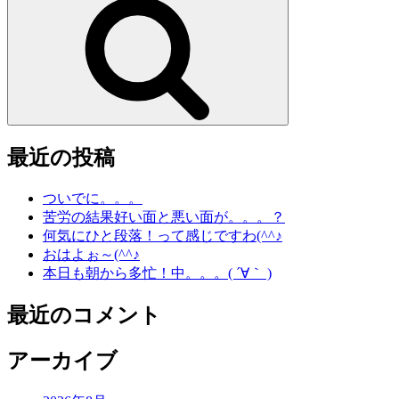
索
最近の投稿
ついでに。。。
苦労の結果好い面と悪い面が。。。？
何気にひと段落！って感じですわ(^^♪
おはよぉ～(^^♪
本日も朝から多忙！中。。。( ´∀｀ )
最近のコメント
アーカイブ