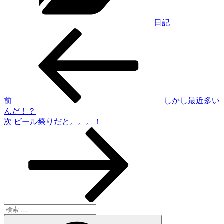
日記
過
投
去
稿
の
投
ナ
稿
ビ
ゲ
前
しかし最近多い
んだ！？
ー
次
次
ビール祭りだと。。。！
シ
の
投
ョ
稿
ン
検
索:
検