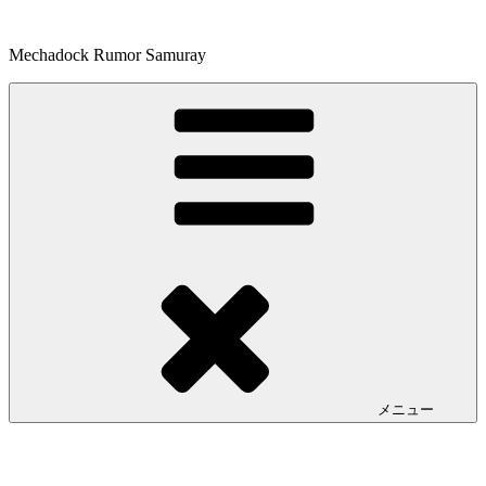
コ
ン
Mechadock Rumor Samuray
テ
ン
ツ
へ
ス
キ
ッ
プ
メニュー