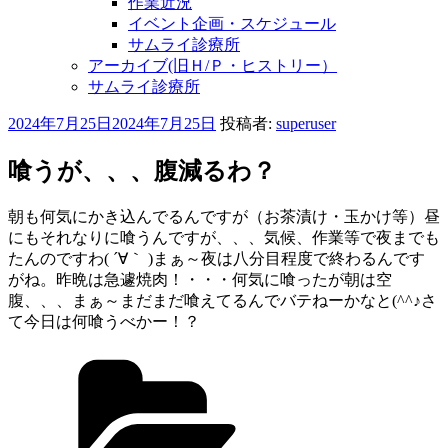
作業近況
イベント企画・スケジュール
サムライ診療所
アーカイブ(旧Ｈ/Ｐ・ヒストリー）
サムライ診療所
投
2024年7月25日
2024年7月25日
投稿者:
superuser
稿
日:
喰うが、、、腹減るわ？
朝も何気にかき込んでるんですが（お茶漬け・玉かけ等）昼
にもそれなりに喰うんですが、、、気候、作業等で夜までも
たんのですわ( ´∀｀ )まぁ～夜は八分目程度で終わるんです
がね。昨晩は急遽焼肉！・・・何気に喰ったが朝は空
腹、、、まぁ～まだまだ喰えてるんでバテねーかなと(^^♪さ
て今日は何喰うべかー！？
カ
テ
ゴ
リ
ー