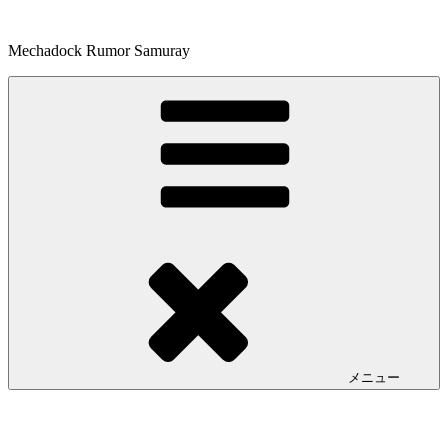
コ
ン
Mechadock Rumor Samuray
テ
ン
ツ
へ
ス
キ
ッ
プ
メニュー