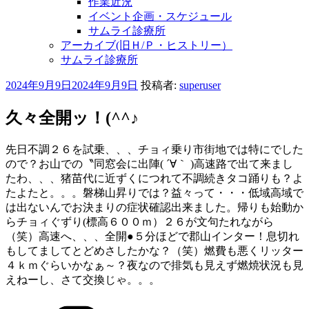
作業近況
イベント企画・スケジュール
サムライ診療所
アーカイブ(旧Ｈ/Ｐ・ヒストリー）
サムライ診療所
投
2024年9月9日
2024年9月9日
投稿者:
superuser
稿
日:
久々全開ッ！(^^♪
先日不調２６を試乗、、、チョィ乗り市街地では特にでした
ので？お山での〝同窓会に出陣( ´∀｀ )高速路で出て来まし
たわ、、、猪苗代に近ずくにつれて不調続きタコ踊りも？よ
たよたと。。。磐梯山昇りでは？益々って・・・低域高域で
は出ないんでお決まりの症状確認出来ました。帰りも始動か
らチョィぐずり(標高６００ｍ）２６が文句たれながら
（笑）高速へ、、、全開●５分ほどで郡山インター！息切れ
もしてましてとどめさしたかな？（笑）燃費も悪くリッター
４ｋｍぐらいかなぁ～？夜なので排気も見えず燃焼状況も見
えねーし、さて交換じゃ。。。
カ