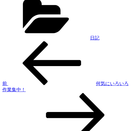
テ
ゴ
リ
ー
日記
過
投
去
稿
の
投
ナ
稿
ビ
ゲ
前
何気にいろいろ
作業集中！
ー
次
シ
の
投
ョ
稿
ン