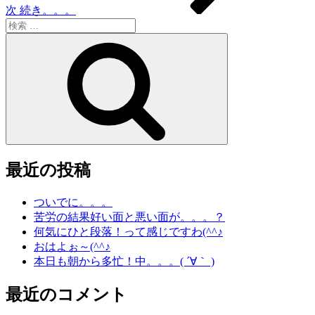
次
続き。。。
検
索:
検
索
最近の投稿
ついでに。。。
苦労の結果好い面と悪い面が。。。？
何気にひと段落！って感じですわ(^^♪
おはよぉ～(^^♪
本日も朝から多忙！中。。。( ´∀｀ )
最近のコメント