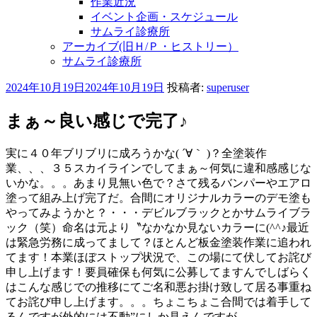
作業近況
イベント企画・スケジュール
サムライ診療所
アーカイブ(旧Ｈ/Ｐ・ヒストリー）
サムライ診療所
投
2024年10月19日
2024年10月19日
投稿者:
superuser
稿
日:
まぁ～良い感じで完了♪
実に４０年ブリブリに成ろうかな( ´∀｀ )？全塗装作
業、、、３５スカイラインでしてまぁ～何気に違和感感じな
いかな。。。あまり見無い色で？さて残るバンパーやエアロ
塗って組み上げ完了だ。合間にオリジナルカラーのデモ塗も
やってみようかと？・・・デビルブラックとかサムライブラ
ック（笑）命名は元より〝なかなか見ないカラーに(^^♪最近
は緊急労務に成ってまして？ほとんど板金塗装作業に追われ
てます！本業ほぼストップ状況で、この場にて伏してお詫び
申し上げます！要員確保も何気に公募してますんでしばらく
はこんな感じでの推移にてご名和悪お掛け致して居る事重ね
てお詫び申し上げます。。。ちょこちょこ合間では着手して
るんですが外的には不動”にしか見えんですが、、、