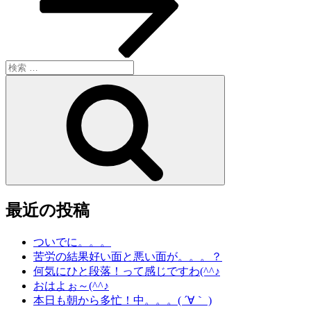
ン
検
索:
検
索
最近の投稿
ついでに。。。
苦労の結果好い面と悪い面が。。。？
何気にひと段落！って感じですわ(^^♪
おはよぉ～(^^♪
本日も朝から多忙！中。。。( ´∀｀ )