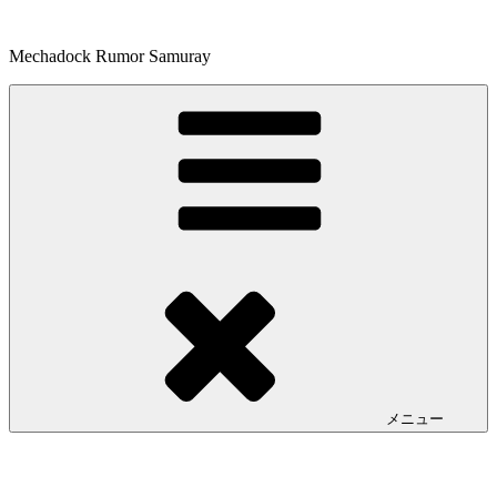
コ
ン
Mechadock Rumor Samuray
テ
ン
ツ
へ
ス
キ
ッ
プ
メニュー