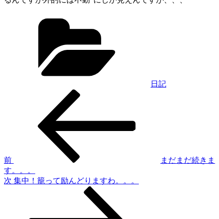
カ
テ
ゴ
リ
ー
日記
過
投
去
稿
の
投
ナ
稿
ビ
ゲ
前
まだまだ続きま
す。。。
ー
次
次
集中！籠って励んどりますわ。。。
シ
の
投
ョ
稿