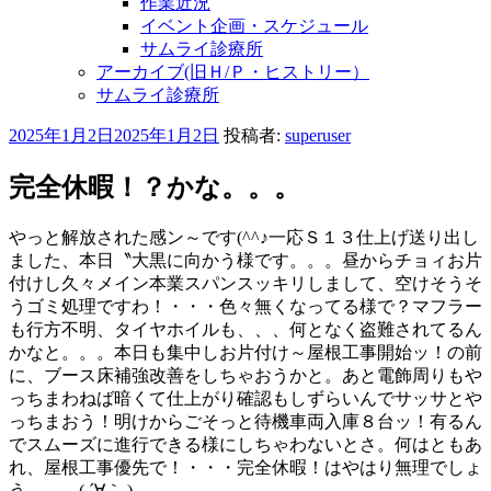
作業近況
イベント企画・スケジュール
サムライ診療所
アーカイブ(旧Ｈ/Ｐ・ヒストリー）
サムライ診療所
投
2025年1月2日
2025年1月2日
投稿者:
superuser
稿
日:
完全休暇！？かな。。。
やっと解放された感ン～です(^^♪一応Ｓ１３仕上げ送り出し
ました、本日〝大黒に向かう様です。。。昼からチョィお片
付けし久々メイン本業スパンスッキリしまして、空けそうそ
うゴミ処理ですわ！・・・色々無くなってる様で？マフラー
も行方不明、タイヤホイルも、、、何となく盗難されてるん
かなと。。。本日も集中しお片付け～屋根工事開始ッ！の前
に、ブース床補強改善をしちゃおうかと。あと電飾周りもや
っちまわねば暗くて仕上がり確認もしずらいんでサッサとや
っちまおう！明けからごそっと待機車両入庫８台ッ！有るん
でスムーズに進行できる様にしちゃわないとさ。何はともあ
れ、屋根工事優先で！・・・完全休暇！はやはり無理でしょ
う、、、( ´∀｀ )