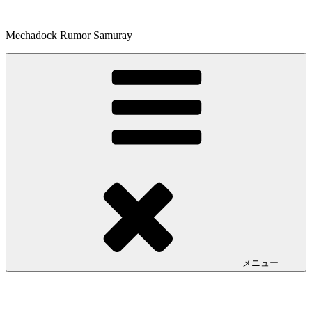
コ
ン
Mechadock Rumor Samuray
テ
ン
ツ
へ
ス
キ
ッ
プ
メニュー