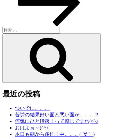
ン
検
索:
検
索
最近の投稿
ついでに。。。
苦労の結果好い面と悪い面が。。。？
何気にひと段落！って感じですわ(^^♪
おはよぉ～(^^♪
本日も朝から多忙！中。。。( ´∀｀ )