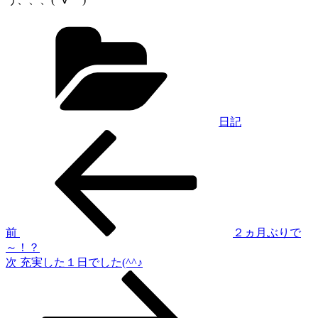
カ
テ
ゴ
リ
ー
日記
過
投
去
稿
の
投
ナ
稿
ビ
ゲ
前
２ヵ月ぶりで
～！？
ー
次
次
充実した１日でした(^^♪
シ
の
投
ョ
稿