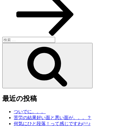
投
ョ
稿
ン
検
索:
検
索
最近の投稿
ついでに。。。
苦労の結果好い面と悪い面が。。。？
何気にひと段落！って感じですわ(^^♪