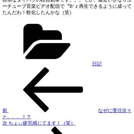
ーチューブ音楽ビデオ配信で〝B‘ｚ再生できるように成って
たんだわ！軟化したんかな（笑）
カ
テ
ゴ
リ
ー
日記
過
投
去
稿
の
投
ナ
稿
ビ
ゲ
前
なぜに受注次々
と。。。！？
ー
次
次
ちょぃ疲労感じてます！（笑）
シ
の