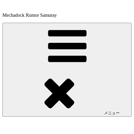
コ
ン
Mechadock Rumor Samuray
テ
ン
ツ
へ
ス
キ
ッ
プ
メニュー