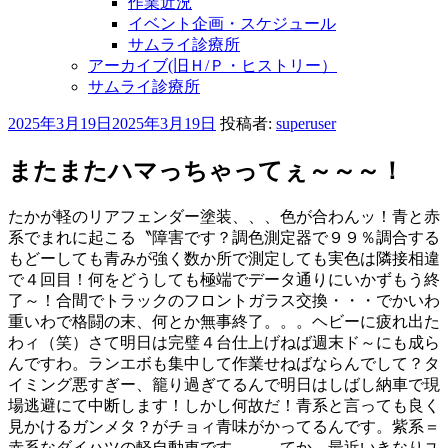
作業近況
イベント企画・スケジュール
サムライ診療所
アーカイブ(旧Ｈ/Ｐ・ヒストリー）
サムライ診療所
投
2025年3月19日
2025年3月19日
投稿者:
superuser
稿
日:
またまたハマっちゃってぇ～～～！
たかが軽のリアフェンダー塗装、、、色が合わんッ！青と赤
系でまれに起こる〝障害です？調色測定器で９９％調合する
もどーしても青みが強く数か所で測定しても実色は隣接相違
で４回目！何をどうしても極端でデータ通りにいかずもう終
了～！合間でトラックのフロントガラス交換・・・でかいわ
重いわで格闘の末、何とか無事終了。。。ヘビーに疲れ出た
わィ（笑）さて明日は完璧４台仕上げねば週末ド～にも成ら
んですわ。ランエボも集中して作業せねばならんでして？タ
イミング悪すぎー、籠り過ぎてるんで明日はしばし納車で現
場逃避にて中断します！しかし何故だ！青系と言っても良く
見かけるガンメタ？がチョィ青味がかってるんです。紫系＝
赤系なダイハツの軽自動車です。。。てか、最近いきなりユ