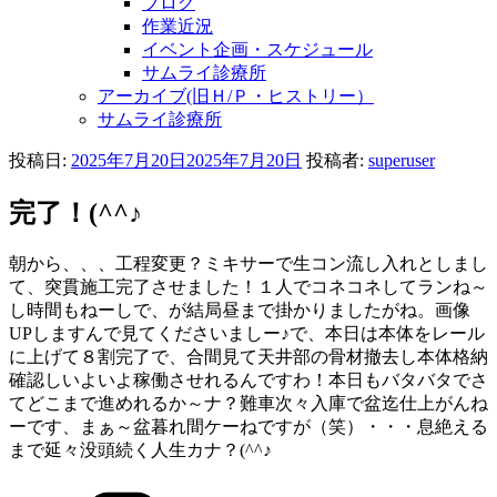
ブログ
作業近況
イベント企画・スケジュール
サムライ診療所
アーカイブ(旧Ｈ/Ｐ・ヒストリー）
サムライ診療所
投稿日:
2025年7月20日
2025年7月20日
投稿者:
superuser
完了！(^^♪
朝から、、、工程変更？ミキサーで生コン流し入れとしまし
て、突貫施工完了させました！１人でコネコネしてランね～
し時間もねーしで、が結局昼まで掛かりましたがね。画像
UPしますんで見てくださいましー♪で、本日は本体をレール
に上げて８割完了で、合間見て天井部の骨材撤去し本体格納
確認しいよいよ稼働させれるんですわ！本日もバタバタでさ
てどこまで進めれるか～ナ？難車次々入庫で盆迄仕上がんね
ーです、まぁ～盆暮れ間ケーねですが（笑）・・・息絶える
まで延々没頭続く人生カナ？(^^♪