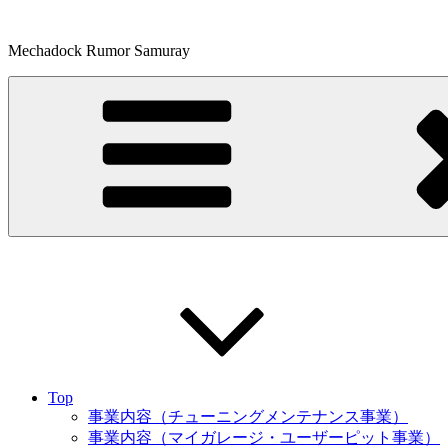
コ
ン
Mechadock Rumor Samuray
テ
ン
ツ
へ
ス
キ
ッ
プ
Top
事業内容（チューニングメンテナンス事業）
事業内容（マイガレージ・ユーザーピット事業）