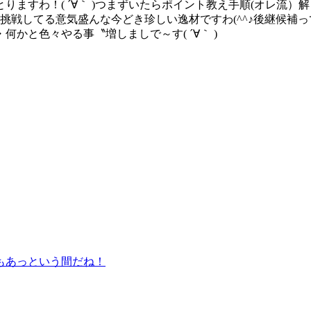
ますわ！( ´∀｀ )つまずいたらポイント教え手順(オレ流
戦してる意気盛んな今どき珍しい逸材ですわ(^^♪後継候補って
かと色々やる事〝増しましで～す( ´∀｀ )
もあっという間だね！