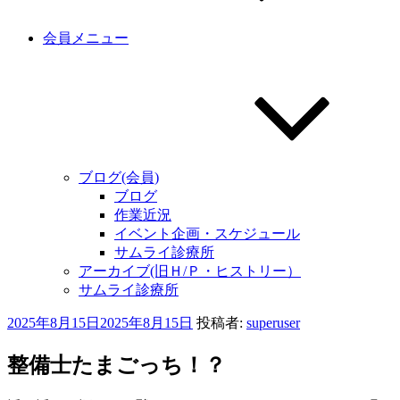
会員メニュー
ブログ(会員)
ブログ
作業近況
イベント企画・スケジュール
サムライ診療所
アーカイブ(旧Ｈ/Ｐ・ヒストリー）
サムライ診療所
投
2025年8月15日
2025年8月15日
投稿者:
superuser
稿
日:
整備士たまごっち！？