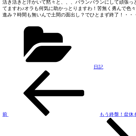
活き活きと汗かいて黙々と、、、バランバランにして頑張っとり
てますわ♪オラも何気に助かっとりますわ！苦無く勇んで色々挑
進み？時間も無いんで土間の面出し？でひとまず終了！・・・何
カ
テ
ゴ
リ
ー
日記
過
投
去
稿
の
投
ナ
稿
ビ
ゲ
前
もう終盤！盆休
次
ー
の
シ
投