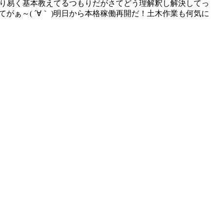
）解り易く基本教えてるつもりだがさてどう理解釈し解決してっ
がぁ～( ´∀｀ )明日から本格稼働再開だ！土木作業も何気に