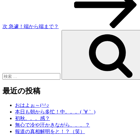
稿
ョ
ン
次
急遽！端から端まで？
検
索:
最近の投稿
おはよぉ～(^^♪
本日も朝から多忙！中。。。( ´∀｀ )
初秋。。。感？
無心で冷や汗かきながら、、、？
報道の真相解明をと！？（笑）