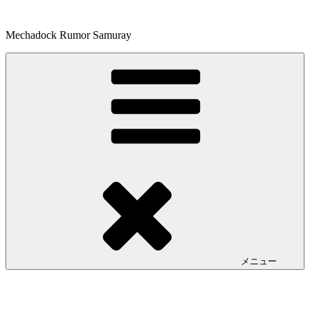
コ
ン
Mechadock Rumor Samuray
テ
ン
ツ
へ
ス
キ
ッ
プ
メニュー