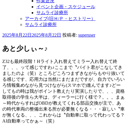
作業近況
イベント企画・スケジュール
サムライ診療所
アーカイブ(旧Ｈ/Ｐ・ヒストリー）
サムライ診療所
投
2025年8月22日
2025年8月22日
投稿者:
superuser
稿
日:
あと少しぃ～♪
Z32も最終段階！Hライト入れ替えてミラー入れ替えて終
了、、、ッて感じですわ♪ここまで〝バイト君がこなしてき
ましたのよ（笑）ところどころつまずきながらもやり抜いて
る感じです、応用力は当然にまだまだですが、自力でいろい
ろ情報集めながら見つけながら(スマホで)進んでます♪どー
してもの時は我がポイント教えたり実演したりで、、、資格
取得後の学生ら大半は、ディーラーに行く様で？。。。まぁ
～時代からすればOBDが教えてくれる部品交換が主で、あ
の時代車両の整備出来る所が必要無くなる・・・寂しい〝車
が無くなる、、、これからは〝自動車に取って代わってる？
AI自動車ってかぁ～（笑）