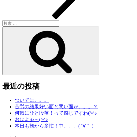
検
索:
検
索
最近の投稿
ついでに。。。
苦労の結果好い面と悪い面が。。。？
何気にひと段落！って感じですわ(^^♪
おはよぉ～(^^♪
本日も朝から多忙！中。。。( ´∀｀ )