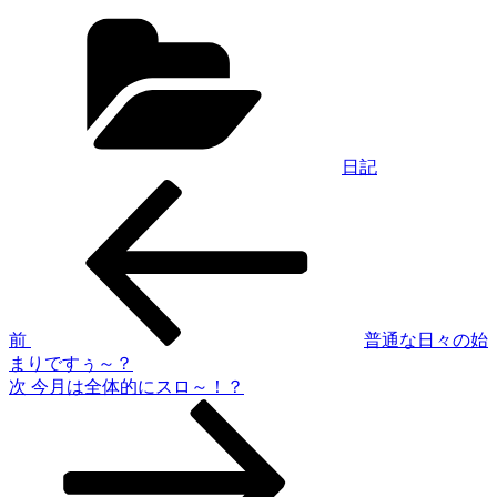
カ
テ
ゴ
リ
ー
日記
過
投
去
稿
の
投
ナ
稿
ビ
ゲ
前
普通な日々の始
まりですぅ～？
ー
次
次
今月は全体的にスロ～！？
シ
の
投
ョ
稿
ン