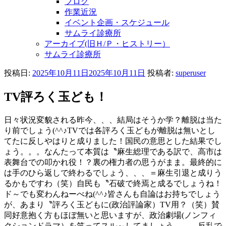
ブログ
作業近況
イベント企画・スケジュール
サムライ診療所
アーカイブ(旧Ｈ/Ｐ・ヒストリー）
サムライ診療所
投稿日:
2025年10月11日
2025年10月11日
投稿者:
superuser
TV評ろく玉ども！
日々状況変貌される昨今、、、結局はそうか学？離脱は当た
り前でしょう(^^♪TVでは各評ろく玉どもが離脱は無いとし
てたに反しやはりと成りました！国民の意思とした結果でし
ょう。。。なんたって本質は〝麻生総理である訳で、高市は
表舞台での叩かれ役！？裏の権力者の思うがまま。最終的に
は手のひら返しで終わるでしょう、、、＝麻生引退と成りう
るかもですわ（笑）自民も〝石破で終焉と成るでしょうね！
ド～でも変わんねーべね(^^♪皆さんも自論はお持ちでしょう
が、あまり〝評ろく玉どもに(政治評論家）TV用？（笑）賛
同好意抱く方もほぼ無いと思いますが、政治劇場(ノンフィ
クションドラマ）を笑ってスル～してましょう。。。反乱で