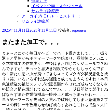
作業近況
イベント企画・スケジュール
サムライ診療所
アーカイブ(旧Ｈ/Ｐ・ヒストリー）
サムライ診療所
投
2025年11月11日
2025年11月11日
投稿者:
superuser
稿
日:
またまた加工で。。。
まぁ～とにかく毎日がヘビーでハード過ぎまして、、、振り
返ると早朝からボディーワークで始まり、昼前後にメカニッ
ク本業域での作業少々、午後はまた同じスケジュールで？励
んでますが、チョッと息抜き程度でやらかしちゃうんです
わ！新たな悪い虫が湧いてきちゃってズタガタ状況悪化と成
り（笑）いろいろずれ込み遅延と成っちまうんですわ！本日
急遽積込の補助ステップの延長製作をせねば成らなくなり材
料照合と構造設計してるんですわ。。。明日即効で製作せね
ばならずまた作業待機車一時停止と成っちまったわ～、、、
早々第一ブースが先日の大荒れで破砕してしまい急遽第２ブ
ースの様に一部改築もせねば成らずあれもこれもで益々大忙
し続くわけで。。。先ずは寝るわ！(^^♪