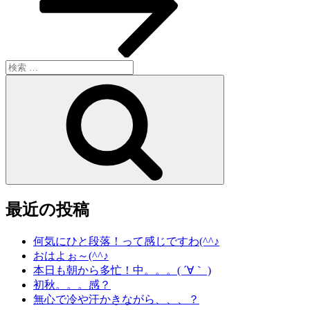
ン
検
索:
検
索
最近の投稿
何気にひと段落！って感じですわ(^^♪
おはよぉ～(^^♪
本日も朝から多忙！中。。。( ´∀｀ )
初秋。。。感？
無心で冷や汗かきながら、、、？