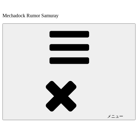
コ
ン
Mechadock Rumor Samuray
テ
ン
ツ
へ
ス
キ
ッ
プ
メニュー