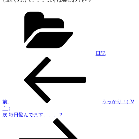
カ
テ
ゴ
リ
ー
日記
過
投
去
稿
の
投
ナ
稿
ビ
ゲ
前
うっかり！( ´∀
｀ )
ー
次
次
毎日悩んでます。。。？
シ
の
投
ョ
稿