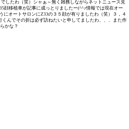
１０でしたわ（笑）シャぁ～無く雑務しながらネットニュース見
5顔移植車が記事に成っとりましたー(^^♪情報では現在オー
うにオートサロンにZ33の３５顔が有りましたわ（笑）３，４
行くんでその折は必ず訪ねたいと申してましたわ、、、また作
からかな？