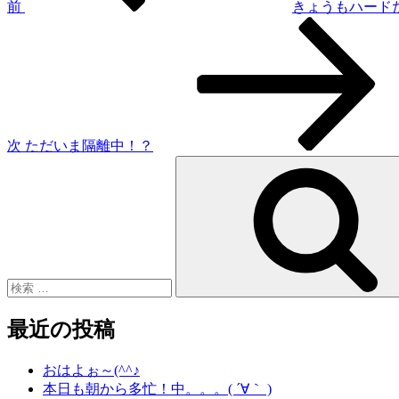
ゲ
前
きょうもハードだす
次
ー
の
シ
投
稿
ョ
ン
次
ただいま隔離中！？
検
索:
最近の投稿
おはよぉ～(^^♪
本日も朝から多忙！中。。。( ´∀｀ )