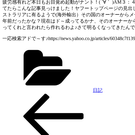
疲労感有れど本日もお目覚め起動がナント！( ´∀｀ )A
てたらこんな記事見っけました！ヤフートップページの見出し項
ストラリアに有るようで(海外輸出）その国のオーナーからメ
年前だったかな？現在はド～成ってるかナ、そのオーナーか
ってくれと言われたら作れるわよ♪さて明るくなってきたん
一応検索アドで～す♪https://news.yahoo.co.jp/articles/60348c7f139
カ
テ
ゴ
リ
ー
日記
過
投
去
稿
の
投
ナ
稿
ビ