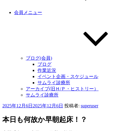
会員メニュー
ブログ(会員)
ブログ
作業近況
イベント企画・スケジュール
サムライ診療所
アーカイブ(旧Ｈ/Ｐ・ヒストリー）
サムライ診療所
投
2025年12月6日
2025年12月6日
投稿者:
superuser
稿
日:
本日も何故か早朝起床！？