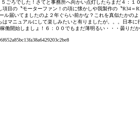
M３：４５ごろでした！さてと事務所へ向かい点灯したらまだ４：
目の〝モーターファン！の項に懐かしや我製作の〝R34＝R3
ール届いてましたのよ２年ぐらい前かな？これを真似たかのよ
らはマニュアルにして楽しみたいと有りましたが。。。日本に
で稼働開始しましょ！６：００でもまだ薄明るい・・・曇りだ
6f652a85bc13fa38a6429203c2be8