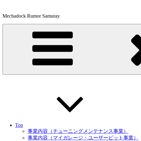
コ
ン
Mechadock Rumor Samuray
テ
ン
ツ
へ
ス
キ
ッ
プ
Top
事業内容（チューニングメンテナンス事業）
事業内容（マイガレージ・ユーザーピット事業）