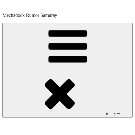
コ
ン
Mechadock Rumor Samuray
テ
ン
ツ
へ
ス
キ
ッ
プ
メニュー