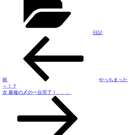
ゴ
リ
ー
日記
過
投
去
稿
の
投
ナ
稿
ビ
ゲ
前
やっちまった
～！？
ー
次
次
最後の〆の一台完了！。。。
シ
の
投
ョ
稿
ン