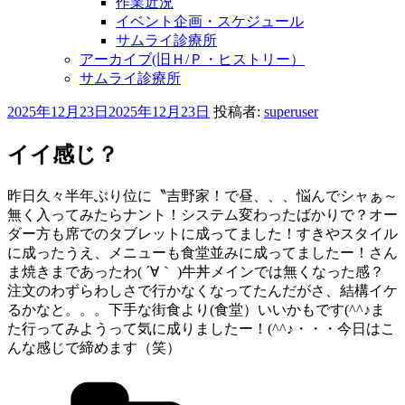
作業近況
イベント企画・スケジュール
サムライ診療所
アーカイブ(旧Ｈ/Ｐ・ヒストリー）
サムライ診療所
投
2025年12月23日
2025年12月23日
投稿者:
superuser
稿
日:
イイ感じ？
昨日久々半年ぶり位に〝吉野家！で昼、、、悩んでシャぁ～
無く入ってみたらナント！システム変わったばかりで？オー
ダー方も席でのタブレットに成ってました！すきやスタイル
に成ったうえ、メニューも食堂並みに成ってましたー！さん
ま焼きまであったわ( ´∀｀ )牛丼メインでは無くなった感？
注文のわずらわしさで行かなくなってたんだがさ、結構イケ
るかなと。。。下手な街食より(食堂）いいかもです(^^♪ま
た行ってみようって気に成りましたー！(^^♪・・・今日はこ
んな感じで締めます（笑）
カ
テ