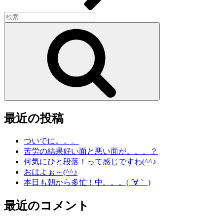
検
索:
検
索
最近の投稿
ついでに。。。
苦労の結果好い面と悪い面が。。。？
何気にひと段落！って感じですわ(^^♪
おはよぉ～(^^♪
本日も朝から多忙！中。。。( ´∀｀ )
最近のコメント