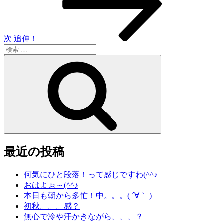
稿
ョ
ン
次
追伸！
検
索:
検
索
最近の投稿
何気にひと段落！って感じですわ(^^♪
おはよぉ～(^^♪
本日も朝から多忙！中。。。( ´∀｀ )
初秋。。。感？
無心で冷や汗かきながら、、、？