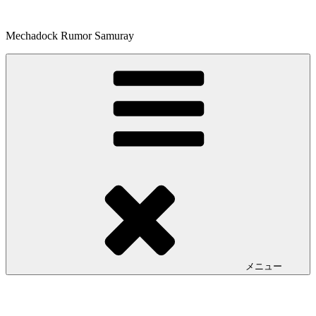
コ
ン
Mechadock Rumor Samuray
テ
ン
ツ
へ
ス
キ
ッ
プ
メニュー