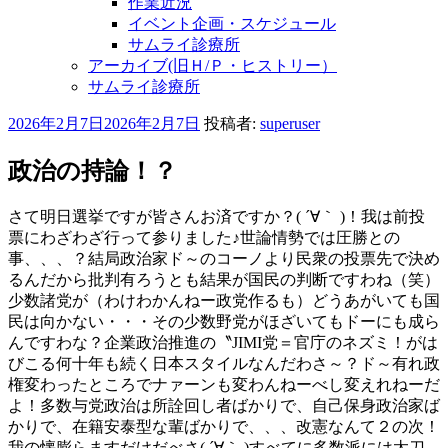
作業近況
イベント企画・スケジュール
サムライ診療所
アーカイブ(旧Ｈ/Ｐ・ヒストリー）
サムライ診療所
投
2026年2月7日
2026年2月7日
投稿者:
superuser
稿
日:
政治の持論！？
さて明日選挙ですが皆さんお済ですか？( ´∀｀ )！我は前投
票にわざわざ行って参りました♪世論情勢では圧勝との
事、、、？結局政治家ド～のコーノより民衆の投票先で決め
るんだから批判有ろうとも結果が国民の判断ですわね（笑）
少数諸党が（わけわかんねー政党作るも）どうあがいても国
民は向かない・・・その少数野党がほざいてもドーにも成ら
んですわな？企業政治推進の〝JIMI党＝官庁のネズミ！がは
びこる何十年も続く日本スタイルなんだわさ～？ド～有れ政
権変わったところでナァーンも変わんねーべし変えれねーだ
よ！多数与党政治は所詮回し者ばかりで、自己保身政治家ば
かりで、在籍安泰型な輩ばかりで、、、改憲なんて２の次！
我の懐膨らますだけだべさ( ´∀｀ )すべてに多数派には太刀