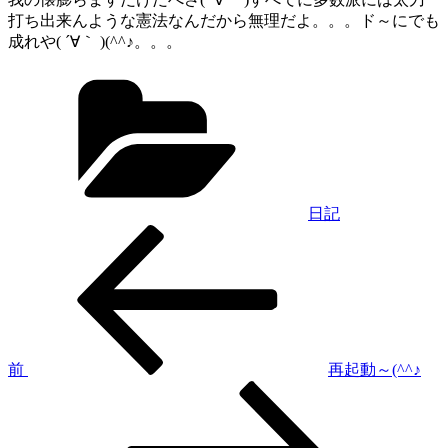
打ち出来んような憲法なんだから無理だよ。。。ド～にでも
成れや( ´∀｀ )(^^♪。。。
カ
テ
ゴ
リ
ー
日記
過
投
去
稿
の
投
ナ
稿
ビ
ゲ
前
再起動～(^^♪
次
ー
の
シ
投