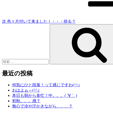
稿
ョ
ン
次
色々片付いて来ました！・・・捗る？
検
索:
最近の投稿
何気にひと段落！って感じですわ(^^♪
おはよぉ～(^^♪
本日も朝から多忙！中。。。( ´∀｀ )
初秋。。。感？
無心で冷や汗かきながら、、、？