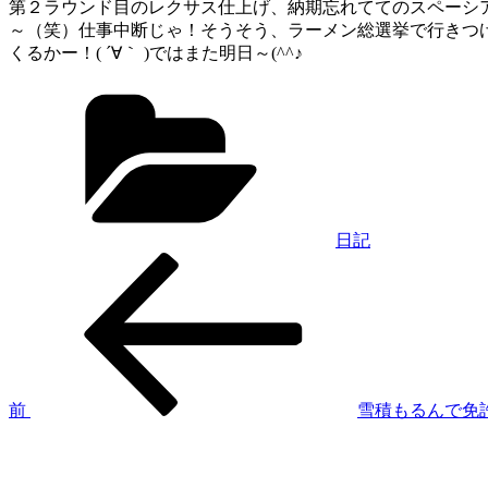
第２ラウンド目のレクサス仕上げ、納期忘れててのスペーシ
～（笑）仕事中断じゃ！そうそう、ラーメン総選挙で行きつ
くるかー！( ´∀｀ )ではまた明日～(^^♪
カ
テ
ゴ
リ
ー
日記
過
投
去
稿
の
投
ナ
稿
ビ
ゲ
前
雪積もるんで免
次
ー
の
シ
投