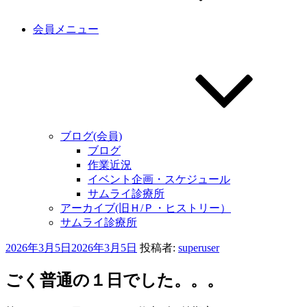
会員メニュー
ブログ(会員)
ブログ
作業近況
イベント企画・スケジュール
サムライ診療所
アーカイブ(旧Ｈ/Ｐ・ヒストリー）
サムライ診療所
投
2026年3月5日
2026年3月5日
投稿者:
superuser
稿
日:
ごく普通の１日でした。。。