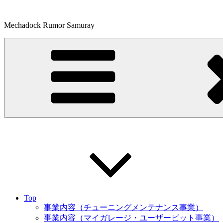
コ
ン
Mechadock Rumor Samuray
テ
ン
ツ
へ
ス
キ
ッ
プ
Top
事業内容（チューニングメンテナンス事業）
事業内容（マイガレージ・ユーザーピット事業）