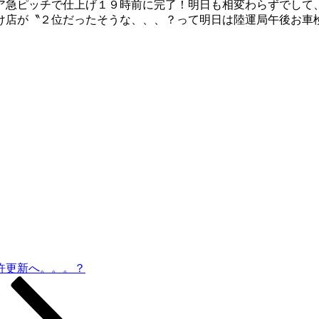
ア急ピッチで仕上げ１９時前に完了！明日も相変わらずでして
け店が〝２位だったそうな、、、？って明日は陸運局午後お車
許更新へ。。。？