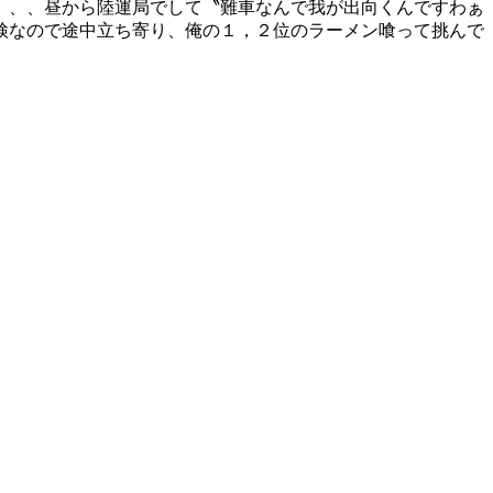
、、、昼から陸運局でして〝難車なんで我が出向くんですわぁ
検なので途中立ち寄り、俺の１，２位のラーメン喰って挑んで